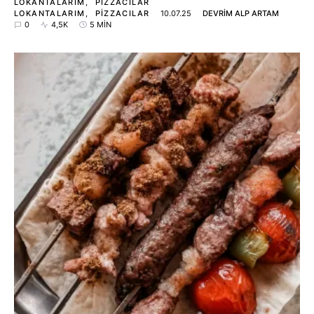
LOKANTALARIM
PIZZACILAR
LOKANTALARIM
PIZZACILAR
10.07.25
DEVRIM ALP ARTAM
0
4,5K
5 MIN