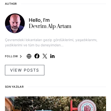
AUTHOR
Hello, I’m
Devrim Alp Artam
Çevremdeki lokantaları gezip gördüklerimi, yaşadıklarımı,
yediklerimi ve tüm bu deneyimden…
FOLLOW
VIEW POSTS
SON YAZILAR