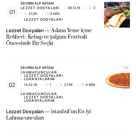
DEVRIM ALP ARTAM
LEZZET DOSYALARI
06.12.16
3
37,8K
9 MIN
LEZZET DOSYALARI
Lezzet Dosyaları
Adana Yeme İçme
Rehberi : Kebap ve Şalgam Festivali
Öncesinde Bir Seçki
DEVRIM ALP ARTAM
LAHMACUNCULAR
LEZZET DOSYALARI
LOKANTALARIM
14.02.18
1
27,9K
4 MIN
LAHMACUNCULAR
LEZZET DOSYALARI
LOKANTALARIM
Lezzet Dosyaları
İstanbul’un En İyi
Lahmacuncuları