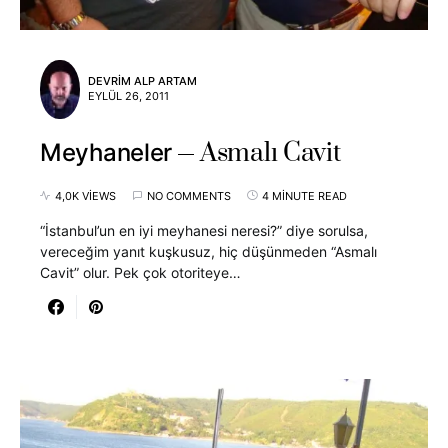
DEVRIM ALP ARTAM
EYLÜL 26, 2011
Asmalı Cavit
Meyhaneler
4,0K VIEWS
NO COMMENTS
4 MINUTE READ
“İstanbul’un en iyi meyhanesi neresi?” diye sorulsa,
vereceğim yanıt kuşkusuz, hiç düşünmeden “Asmalı
Cavit” olur. Pek çok otoriteye…