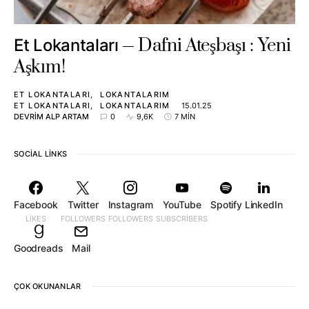
Dafni Ateşbaşı : Yeni
Et Lokantaları
Aşkım!
ET LOKANTALARI
LOKANTALARIM
ET LOKANTALARI
LOKANTALARIM
15.01.25
DEVRIM ALP ARTAM
0
9,6K
7 MIN
SOCIAL LINKS
Facebook
Twitter
Instagram
YouTube
Spotify
LinkedIn
LIKES
FOLLOWERS
FOLLOWERS
SUBSCRIBERS
Goodreads
Mail
ÇOK OKUNANLAR