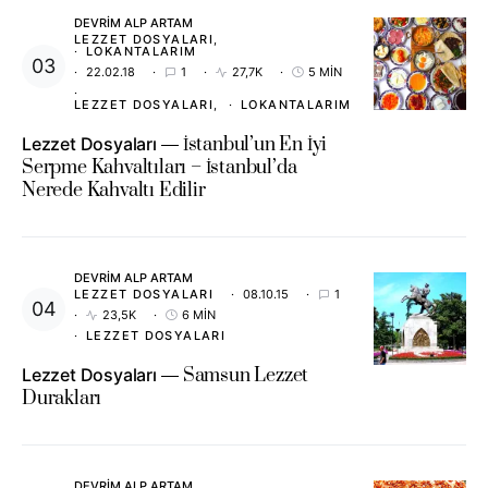
DEVRIM ALP ARTAM
LEZZET DOSYALARI
LOKANTALARIM
22.02.18
1
27,7K
5 MIN
LEZZET DOSYALARI
LOKANTALARIM
Lezzet Dosyaları
İstanbul’un En İyi
Serpme Kahvaltıları – İstanbul’da
Nerede Kahvaltı Edilir
DEVRIM ALP ARTAM
LEZZET DOSYALARI
08.10.15
1
23,5K
6 MIN
LEZZET DOSYALARI
Lezzet Dosyaları
Samsun Lezzet
Durakları
DEVRIM ALP ARTAM