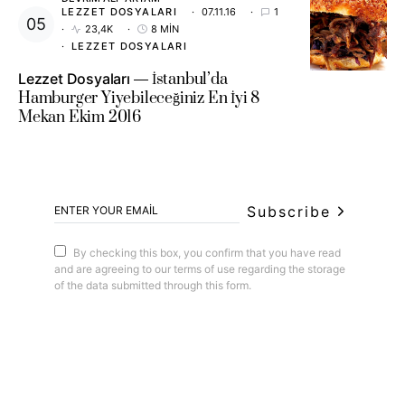
LEZZET DOSYALARI
07.11.16
1
23,4K
8 MIN
LEZZET DOSYALARI
Lezzet Dosyaları
İstanbul’da
Hamburger Yiyebileceğiniz En İyi 8
Mekan Ekim 2016
Subscribe
By checking this box, you confirm that you have read
and are agreeing to our terms of use regarding the storage
of the data submitted through this form.