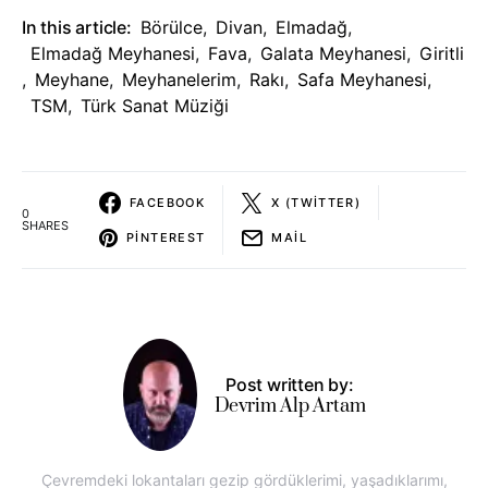
In this article:
Börülce
,
Divan
,
Elmadağ
,
Elmadağ Meyhanesi
,
Fava
,
Galata Meyhanesi
,
Giritli
,
Meyhane
,
Meyhanelerim
,
Rakı
,
Safa Meyhanesi
,
TSM
,
Türk Sanat Müziği
FACEBOOK
X (TWITTER)
0
SHARES
PINTEREST
MAIL
Post written by:
Devrim Alp Artam
Çevremdeki lokantaları gezip gördüklerimi, yaşadıklarımı,