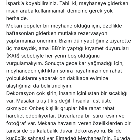
İspark’a koyabilirsiniz. Tabii ki, meyhaneye giderken
insan araba kullanmamalı dememe gerek yok
herhalde.
Mekan popüler bir meyhane olduğu için, özellikle
haftasonları giderken mutlaka rezervasyon
yaptırmanızı öneririm. Bizim dün yaptığımız ziyarette
üç masaydık, ama İBB’nin yaptığı kıyamet duyuruları
(KAR) sebebiyle her yerin boş olduğunu
vurgulamalıyım. Sonuçta gece kar yağmadığı için,
meyhaneden çıktıktan sonra hayatımızın en rahat
yolculuklarını yaparak on dakikada evimize
ulaştığmızı da belirtmeliyim.
Dekorasyon çok şirin, insanın içini ıstan bir sıcaklığı
var. Masalar tıkış tıkış değil. İnsanlar üst üste
çıkmıyor. Onbeş kişilik gruplar bile rahat rahat
hareket edebiliyorlar. Duvarlarda bir sürü resim ve
fotoğraf var. Mekana havasını veren özelliklerden bir
tanesi de bu kalabalık duvar dekorasyonu. Bir de
küçücük sahnesi var Elmadağ Meyhanesi’nin. Burada