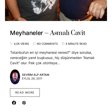
Asmalı Cavit
Meyhaneler
4,0K VIEWS
NO COMMENTS
4 MINUTE READ
“İstanbul’un en iyi meyhanesi neresi?” diye sorulsa,
vereceğim yanıt kuşkusuz, hiç düşünmeden “Asmalı
Cavit” olur. Pek çok otoriteye…
DEVRIM ALP ARTAM
EYLÜL 26, 2011
READ MORE