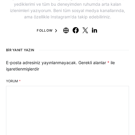
yediklerimi ve tüm bu deneyimden ruhumda arta kalan
izlenimleri yazıyorum. Beni tüm sosyal medya kanallarında,
ama özellikle Instagram'da takip edebiliriniz.
FOLLOW
BIR YANIT YAZIN
E-posta adresiniz yayınlanmayacak.
Gerekli alanlar
*
ile
işaretlenmişlerdir
YORUM
*