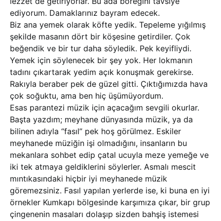
lezzet de getiriyorlar. Bu ada böreğini tavsiye
ediyorum. Damaklarınız bayram edecek.
Biz ana yemek olarak köfte yedik. Tepeleme yığılmış
şekilde masanın dört bir köşesine getirdiler. Çok
beğendik ve bir tur daha söyledik. Pek keyifliydi.
Yemek için söylenecek bir şey yok. Her lokmanın
tadını çıkartarak yedim açık konuşmak gerekirse.
Rakıyla beraber pek de güzel gitti. Çıktığımızda hava
çok soğuktu, ama ben hiç üşümüyordum.
Esas parantezi müzik için açacağım sevgili okurlar.
Başta yazdım; meyhane dünyasında müzik, ya da
bilinen adıyla “fasıl” pek hoş görülmez. Eskiler
meyhanede müziğin işi olmadığını, insanların bu
mekanlara sohbet edip çatal ucuyla meze yemeğe ve
iki tek atmaya geldiklerini söylerler. Asmalı mescit
mıntıkasındaki hiçbir iyi meyhanede müzik
göremezsiniz. Fasıl yapılan yerlerde ise, ki buna en iyi
örnekler Kumkapı bölgesinde karşımıza çıkar, bir grup
çingenenin masaları dolaşıp sizden bahşiş istemesi