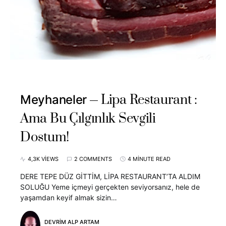
Lipa Restaurant :
Meyhaneler
Ama Bu Çılgınlık Sevgili
Dostum!
4,3K VIEWS
2 COMMENTS
4 MINUTE READ
DERE TEPE DÜZ GİTTİM, LİPA RESTAURANT’TA ALDIM
SOLUĞU Yeme içmeyi gerçekten seviyorsanız, hele de
yaşamdan keyif almak sizin…
DEVRIM ALP ARTAM