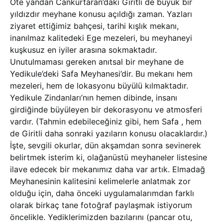
Öte yandan Cankurtaran’daki Giritli de büyük bir
yıldızdır meyhane konusu açıldığı zaman. Yazları
ziyaret ettiğimiz bahçesi, tarihi kışlık mekanı,
inanılmaz kalitedeki Ege mezeleri, bu meyhaneyi
kuşkusuz en iyiler arasına sokmaktadır.
Unutulmaması gereken anıtsal bir meyhane de
Yedikule’deki Safa Meyhanesi’dir. Bu mekanı hem
mezeleri, hem de lokasyonu büyülü kılmaktadır.
Yedikule Zindanları’nın hemen dibinde, insanı
girdiğinde büyüleyen bir dekorasyonu ve atmosferi
vardır. (Tahmin edebileceğiniz gibi, hem Safa , hem
de Giritli daha sonraki yazıların konusu olacaklardır.)
İşte, sevgili okurlar, dün akşamdan sonra sevinerek
belirtmek isterim ki, olağanüstü meyhaneler listesine
ilave edecek bir mekanımız daha var artık. Elmadağ
Meyhanesinin kalitesini kelimelerle anlatmak zor
olduğu için, daha önceki uygulamalarımdan farklı
olarak birkaç tane fotoğraf paylaşmak istiyorum
öncelikle. Yediklerimizden bazılarını (pancar otu,