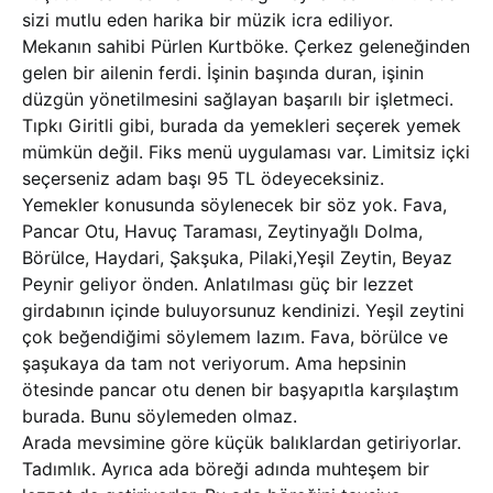
sizi mutlu eden harika bir müzik icra ediliyor.
Mekanın sahibi Pürlen Kurtböke. Çerkez geleneğinden
gelen bir ailenin ferdi. İşinin başında duran, işinin
düzgün yönetilmesini sağlayan başarılı bir işletmeci.
Tıpkı Giritli gibi, burada da yemekleri seçerek yemek
mümkün değil. Fiks menü uygulaması var. Limitsiz içki
seçerseniz adam başı 95 TL ödeyeceksiniz.
Yemekler konusunda söylenecek bir söz yok. Fava,
Pancar Otu, Havuç Taraması, Zeytinyağlı Dolma,
Börülce, Haydari, Şakşuka, Pilaki,Yeşil Zeytin, Beyaz
Peynir geliyor önden. Anlatılması güç bir lezzet
girdabının içinde buluyorsunuz kendinizi. Yeşil zeytini
çok beğendiğimi söylemem lazım. Fava, börülce ve
şaşukaya da tam not veriyorum. Ama hepsinin
ötesinde pancar otu denen bir başyapıtla karşılaştım
burada. Bunu söylemeden olmaz.
Arada mevsimine göre küçük balıklardan getiriyorlar.
Tadımlık. Ayrıca ada böreği adında muhteşem bir