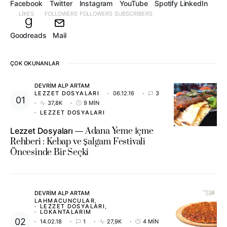
Facebook
Twitter
Instagram
YouTube
Spotify
LinkedIn
LIKES
FOLLOWERS
FOLLOWERS
SUBSCRIBERS
Goodreads
Mail
ÇOK OKUNANLAR
DEVRIM ALP ARTAM
LEZZET DOSYALARI
06.12.16
3
37,8K
9 MIN
LEZZET DOSYALARI
Lezzet Dosyaları
Adana Yeme İçme
Rehberi : Kebap ve Şalgam Festivali
Öncesinde Bir Seçki
DEVRIM ALP ARTAM
LAHMACUNCULAR
LEZZET DOSYALARI
LOKANTALARIM
14.02.18
1
27,9K
4 MIN