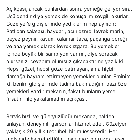
Açıkçası, ancak bunlardan sonra yemeğe geliyor sıra.
Usüldendir diye yemek de konuşalım sevgili okurlar.
Güzelyer’e gidişlerimde yediklerim hep aynıdır:
Patlıcan salatası, haydari, acılı ezme, levrek marin,
beyaz peynir, kavun, kalamar tava, paçanga böreği
ve ana yemek olarak levrek ızgara. Bu yemekler
içinde büyük bir şampiyon var mı, diye soracak
olursanız, cevabım olumsuz çıkacaktır ne yazık ki.
Hepsi güzel, hepsi göze batmayan, ama hiçbir
damağa bayram ettirmeyen yemekler bunlar. Eminim
ki, benim gidişlerimde tadına bakmadığım bazı özel
yemekleri vardır mekanın, fakat bunların yeme
fırsatını hiç yakalamadım açıkçası.
Servis hızlı ve güleryüzlüdür mekanda, halden
anlayan, deneyimli garsonlar hizmet eder. Güzelyer
yaklaşık 20 yıllık tecrübeli bir müessesedir. Her
gidişimde hayret ettiğim, inanılmaz bir rüzgar eser