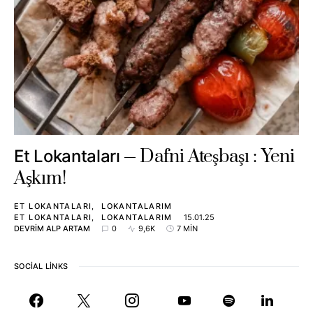
Dafni Ateşbaşı : Yeni
Et Lokantaları
Aşkım!
ET LOKANTALARI
LOKANTALARIM
ET LOKANTALARI
LOKANTALARIM
15.01.25
DEVRIM ALP ARTAM
0
9,6K
7 MIN
SOCIAL LINKS