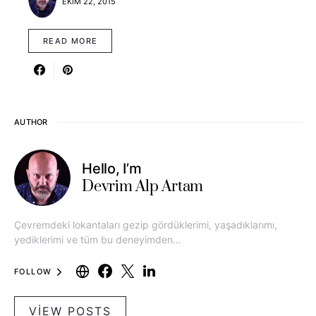
EKIM 22, 2015
READ MORE
AUTHOR
Hello, I’m
Devrim Alp Artam
Çevremdeki lokantaları gezip gördüklerimi, yaşadıklarımı,
yediklerimi ve tüm bu deneyimden…
FOLLOW
VIEW POSTS