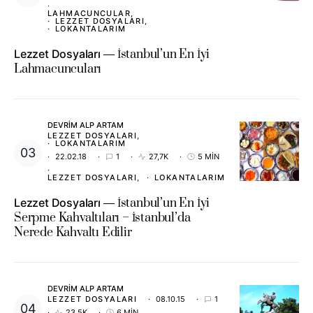
LAHMACUNCULAR
LEZZET DOSYALARI
LOKANTALARIM
Lezzet Dosyaları
İstanbul’un En İyi
Lahmacuncuları
DEVRIM ALP ARTAM
LEZZET DOSYALARI
LOKANTALARIM
22.02.18
1
27,7K
5 MIN
LEZZET DOSYALARI
LOKANTALARIM
Lezzet Dosyaları
İstanbul’un En İyi
Serpme Kahvaltıları – İstanbul’da
Nerede Kahvaltı Edilir
DEVRIM ALP ARTAM
LEZZET DOSYALARI
08.10.15
1
23,5K
6 MIN