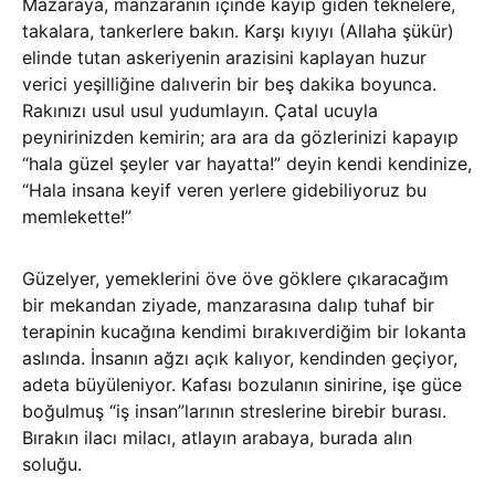
Mazaraya, manzaranın içinde kayıp giden teknelere,
takalara, tankerlere bakın. Karşı kıyıyı (Allaha şükür)
elinde tutan askeriyenin arazisini kaplayan huzur
verici yeşilliğine dalıverin bir beş dakika boyunca.
Rakınızı usul usul yudumlayın. Çatal ucuyla
peynirinizden kemirin; ara ara da gözlerinizi kapayıp
“hala güzel şeyler var hayatta!” deyin kendi kendinize,
“Hala insana keyif veren yerlere gidebiliyoruz bu
memlekette!”
Güzelyer, yemeklerini öve öve göklere çıkaracağım
bir mekandan ziyade, manzarasına dalıp tuhaf bir
terapinin kucağına kendimi bırakıverdiğim bir lokanta
aslında. İnsanın ağzı açık kalıyor, kendinden geçiyor,
adeta büyüleniyor. Kafası bozulanın sinirine, işe güce
boğulmuş “iş insan”larının streslerine birebir burası.
Bırakın ilacı milacı, atlayın arabaya, burada alın
soluğu.