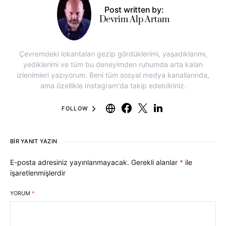
Post written by:
Devrim Alp Artam
Çevremdeki lokantaları gezip gördüklerimi, yaşadıklarımı,
yediklerimi ve tüm bu deneyimden ruhumda arta kalan
izlenimleri yazıyorum. Beni tüm sosyal medya kanallarında,
ama özellikle Instagram'da takip edebiliriniz.
FOLLOW
BIR YANIT YAZIN
E-posta adresiniz yayınlanmayacak.
Gerekli alanlar
*
ile
işaretlenmişlerdir
YORUM
*