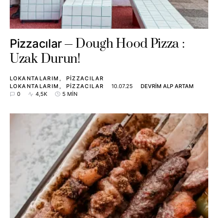
Dough Hood Pizza :
Pizzacılar
Uzak Durun!
LOKANTALARIM
PIZZACILAR
LOKANTALARIM
PIZZACILAR
10.07.25
DEVRIM ALP ARTAM
0
4,5K
5 MIN