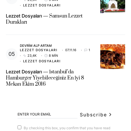
LEZZET DOSYALARI
Lezzet Dosyaları
Samsun Lezzet
Durakları
DEVRIM ALP ARTAM
LEZZET DOSYALARI
07.11.16
1
23,4K
8 MIN
LEZZET DOSYALARI
Lezzet Dosyaları
İstanbul’da
Hamburger Yiyebileceğiniz En İyi 8
Mekan Ekim 2016
Subscribe
By checking this box, you confirm that you have read