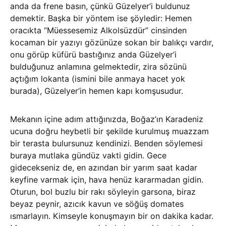
anda da frene basın, çünkü Güzelyer’i buldunuz
demektir. Başka bir yöntem ise şöyledir: Hemen
oracıkta “Müessesemiz Alkolsüzdür” cinsinden
kocaman bir yazıyı gözünüze sokan bir balıkçı vardır,
onu görüp küfürü bastığınız anda Güzelyer’i
bulduğunuz anlamına gelmektedir, zira sözünü
açtığım lokanta (ismini bile anmaya hacet yok
burada), Güzelyer’in hemen kapı komşusudur.
Mekanın içine adım attığınızda, Boğaz’ın Karadeniz
ucuna doğru heybetli bir şekilde kurulmuş muazzam
bir terasta bulursunuz kendinizi. Benden söylemesi
buraya mutlaka gündüz vakti gidin. Gece
gidecekseniz de, en azından bir yarım saat kadar
keyfine varmak için, hava henüz kararmadan gidin.
Oturun, bol buzlu bir rakı söyleyin garsona, biraz
beyaz peynir, azıcık kavun ve söğüş domates
ısmarlayın. Kimseyle konuşmayın bir on dakika kadar.