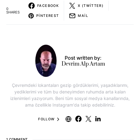
FACEBOOK
X (TWITTER)
0
SHARES
PINTEREST
MAIL
Post written by:
Devrim Alp Artam
Çevremdeki lokantaları gezip gördüklerimi, yaşadıklarımı,
yediklerimi ve tüm bu deneyimden ruhumda arta kalan
izlenimleri yazıyorum. Beni tüm sosyal medya kanallarında,
ama özellikle Instagram'da takip edebiliriniz.
FOLLOW
1 COMMENT