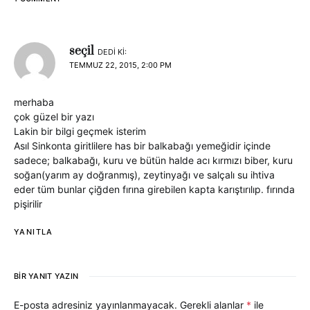
seçil
DEDI KI:
TEMMUZ 22, 2015, 2:00 PM
merhaba
çok güzel bir yazı
Lakin bir bilgi geçmek isterim
Asıl Sinkonta giritlilere has bir balkabağı yemeğidir içinde
sadece; balkabağı, kuru ve bütün halde acı kırmızı biber, kuru
soğan(yarım ay doğranmış), zeytinyağı ve salçalı su ihtiva
eder tüm bunlar çiğden fırına girebilen kapta karıştırılıp. fırında
pişirilir
YANITLA
BIR YANIT YAZIN
E-posta adresiniz yayınlanmayacak.
Gerekli alanlar
*
ile