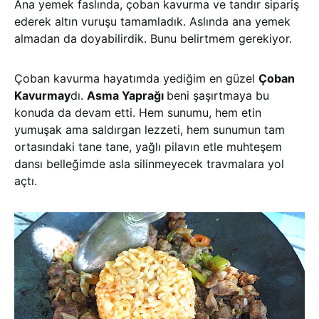
Ana yemek faslında, çoban kavurma ve tandır sipariş
ederek altın vuruşu tamamladık. Aslında ana yemek
almadan da doyabilirdik. Bunu belirtmem gerekiyor.
Çoban kavurma hayatımda yediğim en güzel
Çoban
Kavurmay
dı.
Asma Yaprağı
beni şaşırtmaya bu
konuda da devam etti. Hem sunumu, hem etin
yumuşak ama saldırgan lezzeti, hem sunumun tam
ortasındaki tane tane, yağlı pilavın etle muhteşem
dansı belleğimde asla silinmeyecek travmalara yol
açtı.