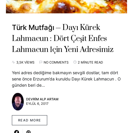
Dayı Kürek
Türk Mutfağı
Lahmacun : Dört Çeşit Enfes
Lahmacun İçin Yeni Adresimiz
3,5K VIEWS
NO COMMENTS
2 MINUTE READ
Yeni adres dediğime bakmayın sevgili dostlar, tam dört
sene önce Erzurum’da kuruldu Dayı Kürek Lahmacun . O
günden beri de…
DEVRIM ALP ARTAM
EYLÜL 6, 2017
READ MORE