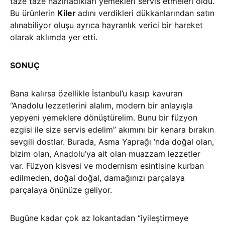
taze taze hazırladıkları yemekleri servis etmeleri oldu.
Bu ürünlerin
Kiler
adını verdikleri dükkanlarından satın
alınabiliyor oluşu ayrıca hayranlık verici bir hareket
olarak aklımda yer etti.
SONUÇ
Bana kalırsa özellikle İstanbul’u kasıp kavuran
“Anadolu lezzetlerini alalım, modern bir anlayışla
yepyeni yemeklere dönüştürelim. Bunu bir füzyon
ezgisi ile size servis edelim” akımını bir kenara bırakın
sevgili dostlar. Burada, Asma Yaprağı ‘nda doğal olan,
bizim olan, Anadolu’ya ait olan muazzam lezzetler
var. Füzyon kisvesi ve modernism esintisine kurban
edilmeden, doğal doğal, damağınızı parçalaya
parçalaya önünüze geliyor.
Bugüne kadar çok az lokantadan “iyileştirmeye