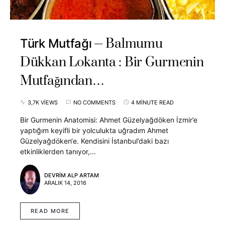
Balmumu
Türk Mutfağı
Dükkan Lokanta : Bir Gurmenin
Mutfağından…
3,7K VIEWS
NO COMMENTS
4 MINUTE READ
Bir Gurmenin Anatomisi: Ahmet Güzelyağdöken İzmir’e
yaptığım keyifli bir yolculukta uğradım Ahmet
Güzelyağdöken‘e. Kendisini İstanbul’daki bazı
etkinliklerden tanıyor,…
DEVRIM ALP ARTAM
ARALIK 14, 2016
READ MORE