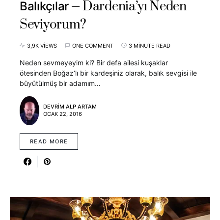
Dardenia’yı Neden
Balıkçılar
Seviyorum?
3,9K VIEWS
ONE COMMENT
3 MINUTE READ
Neden sevmeyeyim ki? Bir defa ailesi kuşaklar
ötesinden Boğaz‘lı bir kardeşiniz olarak, balık sevgisi ile
büyütülmüş bir adamım…
DEVRIM ALP ARTAM
OCAK 22, 2016
READ MORE