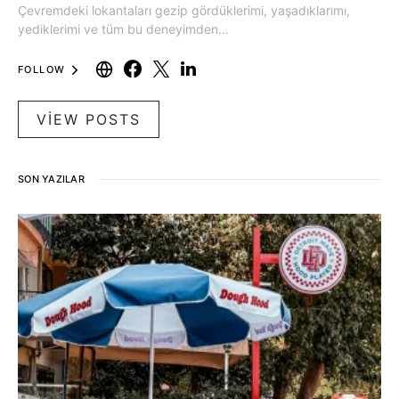
Çevremdeki lokantaları gezip gördüklerimi, yaşadıklarımı,
yediklerimi ve tüm bu deneyimden…
FOLLOW
VIEW POSTS
SON YAZILAR