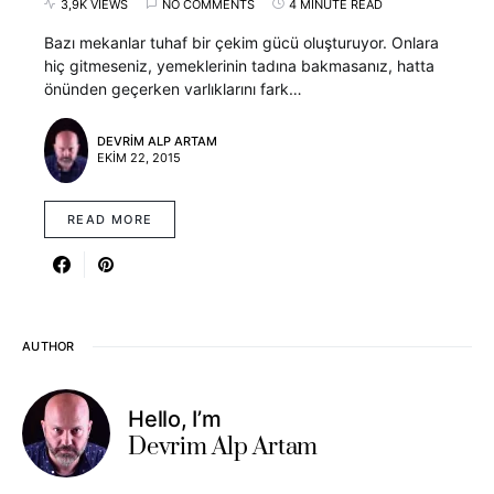
3,9K VIEWS
NO COMMENTS
4 MINUTE READ
Bazı mekanlar tuhaf bir çekim gücü oluşturuyor. Onlara
hiç gitmeseniz, yemeklerinin tadına bakmasanız, hatta
önünden geçerken varlıklarını fark…
DEVRIM ALP ARTAM
EKIM 22, 2015
READ MORE
AUTHOR
Hello, I’m
Devrim Alp Artam