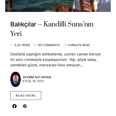
Kandilli Suna’nın
Balıkçılar
Yeri
5,2K VIEWS
NO COMMENTS
4 MINUTE READ
Dostlarla yaptığım sohbetlerde, zaman zaman benzer
bir soru cümlesiyle karşılaşıyorum: “Alp, şöyle salaş,
yemekleri güzel, manzarası fena olmayan,…
DEVRIM ALP ARTAM
EYLÜL 19, 2012
READ MORE