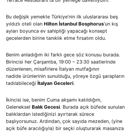
Terrace Restaurant’ta bir yemeğe davetliydim.
Bu değişik yemekte Türkiye’nin ilk uluslararası beş
yıldızlı oteli olan
Hilton İstanbul Bosphorus
‘un kış
ayları boyunca ev sahipliği yapacağı konsept
gecelerden birine tanıklık etme fırsatım oldu.
Benim anladığım iki farklı gece söz konusu burada.
Birincisi her Çarşamba, 19:00 – 23:30 saatlerinde
düzenlenen, misafirlere İtalyan mutfağının
nadide ürünlerinin sunulduğu, yöreye özgü şarapların
tadılabileceği
İtalyan Geceleri
.
İkincisi ise, benim Cuma akşamı katıldığım,
Geleneksel
Balık Gecesi
. Burada açık büfede sunulan
balıklardan istediğinizi ayırtarak sürece
başlıyorsunuz. Ardından, çok sayıda mezeden, (yine
açık büfe aracılığıyla) bir seçki oluşturarak masanıza