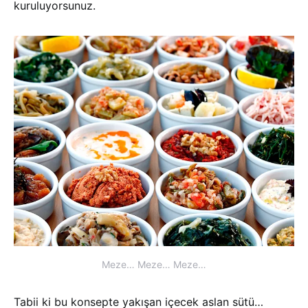
kuruluyorsunuz.
Meze… Meze… Meze…
Tabii ki bu konsepte yakışan içecek aslan sütü…