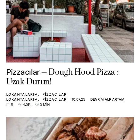
Dough Hood Pizza :
Pizzacılar
Uzak Durun!
LOKANTALARIM
PIZZACILAR
LOKANTALARIM
PIZZACILAR
10.07.25
DEVRIM ALP ARTAM
0
4,5K
5 MIN