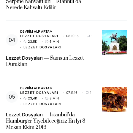
Serpme Kahvaltıları – İstanbul’da
Nerede Kahvaltı Edilir
DEVRIM ALP ARTAM
LEZZET DOSYALARI
08.10.15
1
23,5K
6 MIN
LEZZET DOSYALARI
Lezzet Dosyaları
Samsun Lezzet
Durakları
DEVRIM ALP ARTAM
LEZZET DOSYALARI
07.11.16
1
23,4K
8 MIN
LEZZET DOSYALARI
Lezzet Dosyaları
İstanbul’da
Hamburger Yiyebileceğiniz En İyi 8
Mekan Ekim 2016