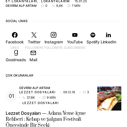
ET LOKANTALARI
LOKANTALARIM
15.01.25
DEVRIM ALP ARTAM
0
9,6K
7 MIN
SOCIAL LINKS
Facebook
Twitter
Instagram
YouTube
Spotify
LinkedIn
LIKES
FOLLOWERS
FOLLOWERS
SUBSCRIBERS
Goodreads
Mail
ÇOK OKUNANLAR
DEVRIM ALP ARTAM
LEZZET DOSYALARI
06.12.16
3
37,8K
9 MIN
LEZZET DOSYALARI
Lezzet Dosyaları
Adana Yeme İçme
Rehberi : Kebap ve Şalgam Festivali
Öncesinde Bir Seçki