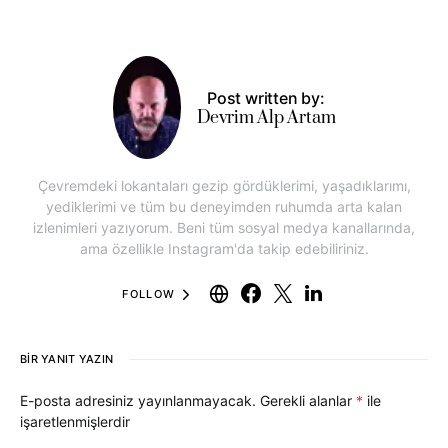
Post written by:
Devrim Alp Artam
Çevremdeki lokantaları gezip gördüklerimi, yaşadıklarımı,
yediklerimi ve tüm bu deneyimden ruhumda arta kalan
izlenimleri yazıyorum. Beni tüm sosyal medya kanallarında,
ama özellikle Instagram'da takip edebiliriniz.
FOLLOW
BIR YANIT YAZIN
E-posta adresiniz yayınlanmayacak.
Gerekli alanlar
*
ile
işaretlenmişlerdir