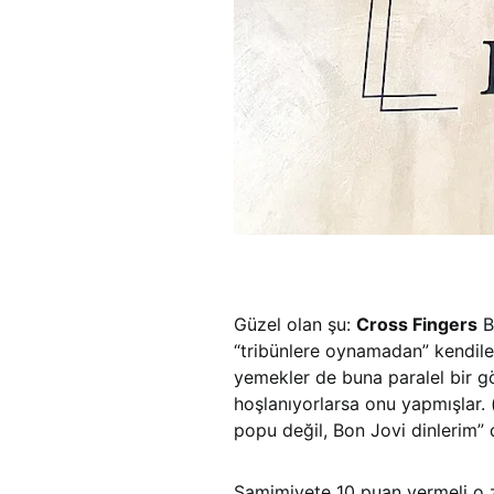
Güzel olan şu:
Cross Fingers
B
“tribünlere oynamadan” kendile
yemekler de buna paralel bir g
hoşlanıyorlarsa onu yapmışlar. (
popu değil, Bon Jovi dinlerim”
Samimiyete 10 puan vermeli o