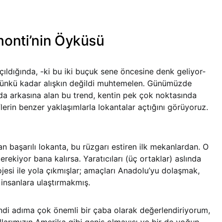
monti’nin Öyküsü
çıldığında, -ki bu iki buçuk sene öncesine denk geliyor-
ugünkü kadar alışkın değildi muhtemelen. Günümüzde
da arkasına alan bu trend, kentin pek çok noktasında
flerin benzer yaklaşımlarla lokantalar açtığını görüyoruz.
 başarılı lokanta, bu rüzgarı estiren ilk mekanlardan. O
rekiyor bana kalırsa. Yaratıcıları (üç ortaklar) aslında
ojesi ile yola çıkmışlar; amaçları Anadolu’yu dolaşmak,
insanlara ulaştırmakmış.
ndi adıma çok önemli bir çaba olarak değerlendiriyorum,