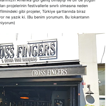
yollarımızın Amerika gibi geniş olmayışı ve bir de yoğun
ı projelerinin festivallerle sınırlı olmasına neden
ilmindeki gibi projeler, Türkiye şartlarında biraz
iyor ne yazık ki. (Bu benim yorumum. Bu lokantanın
imiyorum)