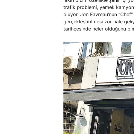
lakin bizim özellikle şehir içi 
trafik problemi, yemek kamyonlar
oluyor. Jon Favreau’nun “Chef” f
gerçekleştirilmesi zor hale gel
tarihçesinde neler olduğunu b