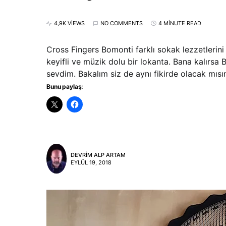
4,9K VIEWS
NO COMMENTS
4 MINUTE READ
Cross Fingers Bomonti farklı sokak lezzetlerini 
keyifli ve müzik dolu bir lokanta. Bana kalırsa 
sevdim. Bakalım siz de aynı fikirde olacak mısı
Bunu paylaş:
DEVRIM ALP ARTAM
EYLÜL 19, 2018