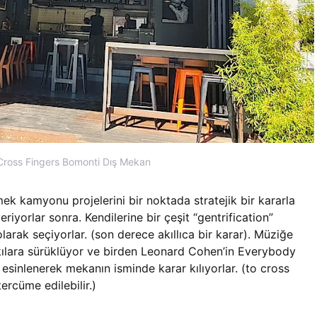
Cross Fingers Bomonti Dış Mekan
mek kamyonu projelerini bir noktada stratejik bir kararla
riyorlar sonra. Kendilerine bir çeşit “gentrification”
arak seçiyorlar. (son derece akıllıca bir karar). Müziğe
arkılara sürüklüyor ve birden Leonard Cohen’in Everybody
esinlenerek mekanın isminde karar kılıyorlar. (to cross
tercüme edilebilir.)