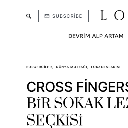
L
SUBSCRIBE
DEVRIM ALP ARTAM
BURGERCILER
DÜNYA MUTFAĞI
LOKANTALARIM
CROSS FİNGERS
BİR SOKAK L
SEÇKİSİ