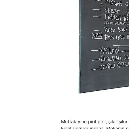
Mutfak yine pırıl pırıl, şıkır şık
keyif veriyor insana. Mekanın sa