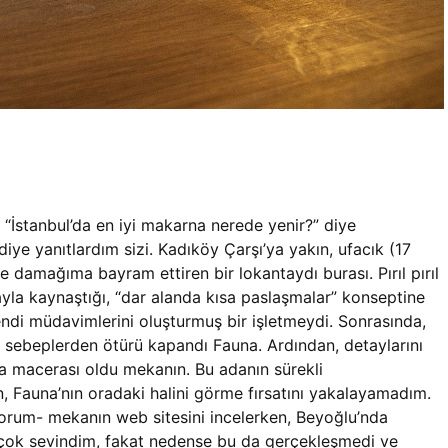
“İstanbul’da en iyi makarna nerede yenir?” diye
diye yanıtlardım sizi. Kadıköy Çarşı’ya yakın, ufacık (17
e damağıma bayram ettiren bir lokantaydı burası. Pırıl pırıl
yla kaynaştığı, “dar alanda kısa paslaşmalar” konseptine
kendi müdavimlerini oluşturmuş bir işletmeydi. Sonrasında,
sebeplerden ötürü kapandı Fauna. Ardından, detaylarını
a macerası oldu mekanın. Bu adanın sürekli
n, Fauna’nın oradaki halini görme fırsatını yakalayamadım.
orum- mekanın web sitesini incelerken, Beyoğlu’nda
 çok sevindim, fakat nedense bu da gerçekleşmedi ve