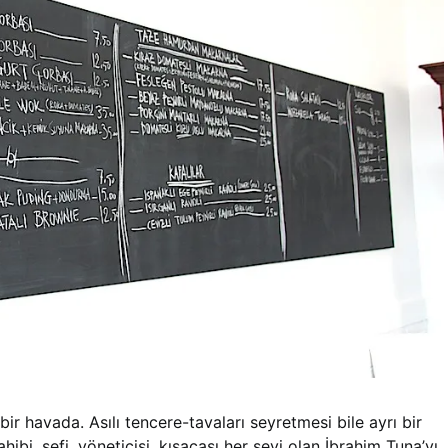
ır bir havada. Asılı tencere-tavaları seyretmesi bile ayrı bir
hibi, şefi, yöneticisi, kısacası her şeyi olan İbrahim Tuna’yı