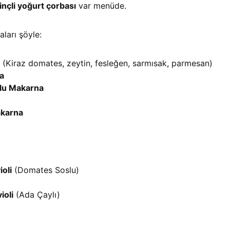
rinçli yoğurt çorbası
var menüde.
ları şöyle:
(Kiraz domates, zeytin, fesleğen, sarmısak, parmesan)
a
lu Makarna
akarna
ioli
(Domates Soslu)
ioli
(Ada Çaylı)