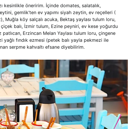
 kesinlikle öneririm. İçinde domates, salatalık,
tini, gemlik’ten ev yapımı siyah zeytin, ev reçelleri (
iz), Muğla köy salçalı acuka, Bektaş yaylası tulum loru,
çiçek balı, İzmir tulum, Ezine peyniri, ev kese yoğurdu
 patlıcan, Erzincan Melan Yaylası tulum loru, çingene
zi yağlı fındık ezmesi (petek balı yayla pekmezi ile
unan serpme kahvaltı efsane diyebilirim.