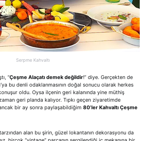
Serpme Kahvaltı
tı, “
Çeşme Alaçatı demek değildir
!” diye. Gerçekten de
tı’ya bu denli odaklanmasının doğal sonucu olarak herkes
onuşur oldu. Oysa ilçenin geri kalanında yine müthiş
zaman geri planda kalıyor. Tıpkı geçen ziyaretimde
ncak bir ay sonra paylaşabildiğim
80’ler Kahvaltı Çeşme
tarzından alan bu şirin, güzel lokantanın dekorasyonu da
z, birçok “vintage” parçanın sergilendiği iç mekanına bir