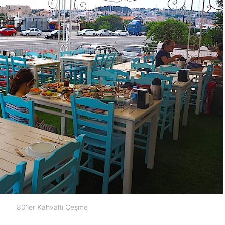
80’ler Kahvaltı Çeşme