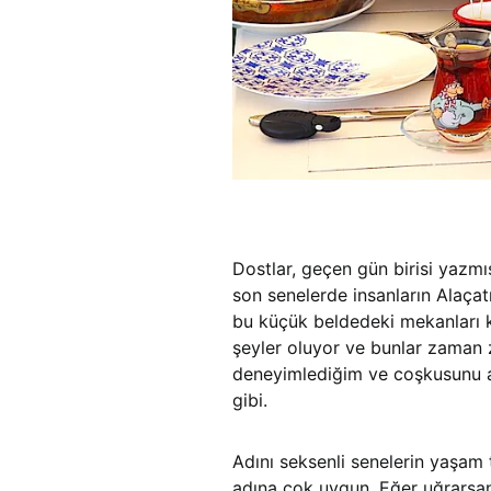
Dostlar, geçen gün birisi yazmış
son senelerde insanların Alaça
bu küçük beldedeki mekanları k
şeyler oluyor ve bunlar zaman 
deneyimlediğim ve coşkusunu a
gibi.
Adını seksenli senelerin yaşam 
adına çok uygun. Eğer uğrarsanı