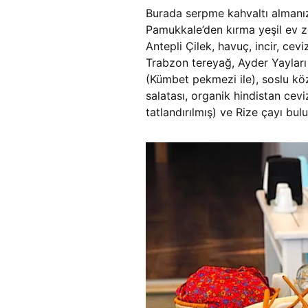
Burada serpme kahvaltı almanızı
Pamukkale’den kırma yeşil ev zey
Antepli Çilek, havuç, incir, cev
Trabzon tereyağ, Ayder Yayları 
(Kümbet pekmezi ile), soslu köz
salatası, organik hindistan cevi
tatlandırılmış) ve Rize çayı bul