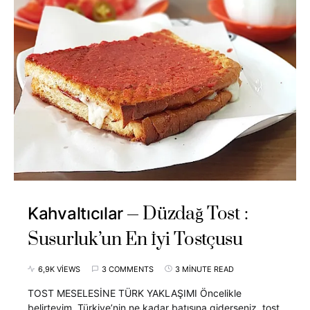
Düzdağ Tost :
Kahvaltıcılar
Susurluk’un En İyi Tostçusu
6,9K VIEWS
3 COMMENTS
3 MINUTE READ
TOST MESELESİNE TÜRK YAKLAŞIMI Öncelikle
belirteyim, Türkiye’nin ne kadar batısına giderseniz, tost