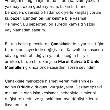
verdiğini bildiğim için arada sırada kahvaltı yazıları
yazmaya özen gösteriyorum. Lakin birbirine
benzeyen, özensiz o kadar çok yerle karşılaşıyorum
ki, bazen içimden tek bir kelime bile yazmak
gelmiyor. Bu sebepten, bir süredir kahvaltı yazısı
yayınlamadım sanırım.
Bu ruh halim geçenlerde
Çanakkale
‘de ziyaret ettiğim
bir mekan sayesinde değişiverdi. Kahvaltı konusunda
şöyle gönül rahatlığıyla yazabileceğim bir yer
ararken, birden bire karşıma
Maruf Kahvaltı & Unlu
Mamülleri
çıkınca önce şaşırdım, sonra sevindim.
Çanakkale merkezde hizmet veren mekanın eski
adının
Orkide
olduğunu vurgulayalım. Gaziantep’teki
mekan ile olan isim kesişmesi sebebiyle isimlerini
değiştirdiklerini ve şu anki markaya dönüştüklerini
ilave edelim.