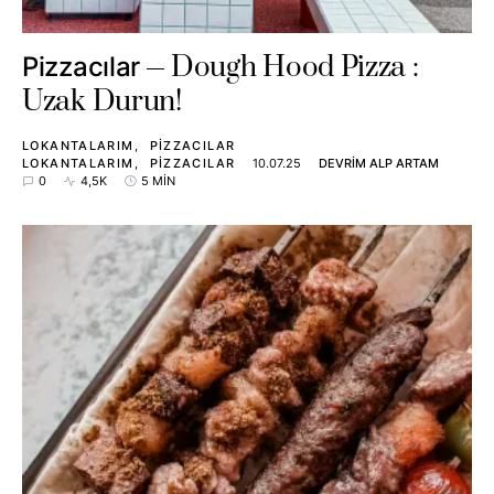
Dough Hood Pizza :
Pizzacılar
Uzak Durun!
LOKANTALARIM
PIZZACILAR
LOKANTALARIM
PIZZACILAR
10.07.25
DEVRIM ALP ARTAM
0
4,5K
5 MIN