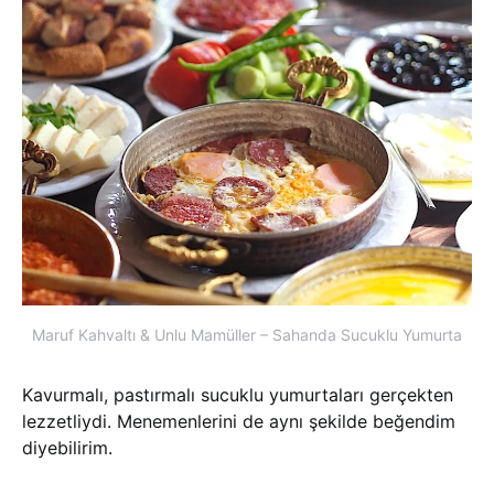
Maruf Kahvaltı & Unlu Mamüller – Sahanda Sucuklu Yumurta
Kavurmalı, pastırmalı sucuklu yumurtaları gerçekten
lezzetliydi. Menemenlerini de aynı şekilde beğendim
diyebilirim.