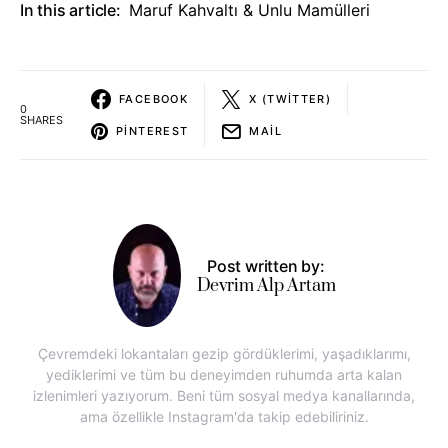
In this article:
Maruf Kahvaltı & Unlu Mamülleri
FACEBOOK
X (TWITTER)
0
SHARES
PINTEREST
MAIL
Post written by:
Devrim Alp Artam
Çevremdeki lokantaları gezip gördüklerimi, yaşadıklarımı,
yediklerimi ve tüm bu deneyimden ruhumda arta kalan
izlenimleri yazıyorum. Beni tüm sosyal medya kanallarında,
ama özellikle Instagram'da takip edebiliriniz.