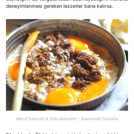
deneyimlenmesi gereken lezzetler bana kalırsa.
Maruf Kahvaltı & Unlu Mamüller – Kavurmalı Yumurta