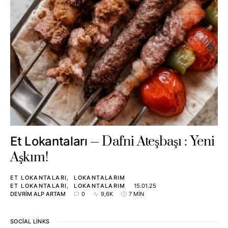
Dafni Ateşbaşı : Yeni
Et Lokantaları
Aşkım!
ET LOKANTALARI
LOKANTALARIM
ET LOKANTALARI
LOKANTALARIM
15.01.25
DEVRIM ALP ARTAM
0
9,6K
7 MIN
SOCIAL LINKS