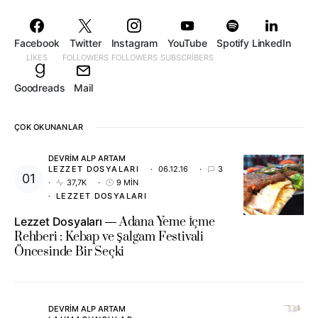
Facebook
Twitter
Instagram
YouTube
Spotify
LinkedIn
LIKES
FOLLOWERS
FOLLOWERS
SUBSCRIBERS
Goodreads
Mail
ÇOK OKUNANLAR
DEVRIM ALP ARTAM
LEZZET DOSYALARI
06.12.16
3
37,7K
9 MIN
LEZZET DOSYALARI
Lezzet Dosyaları
Adana Yeme İçme
Rehberi : Kebap ve Şalgam Festivali
Öncesinde Bir Seçki
DEVRIM ALP ARTAM