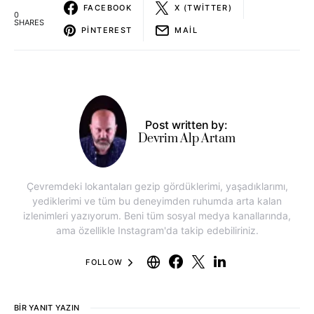
FACEBOOK
X (TWITTER)
0
SHARES
PINTEREST
MAIL
Post written by:
Devrim Alp Artam
Çevremdeki lokantaları gezip gördüklerimi, yaşadıklarımı,
yediklerimi ve tüm bu deneyimden ruhumda arta kalan
izlenimleri yazıyorum. Beni tüm sosyal medya kanallarında,
ama özellikle Instagram'da takip edebiliriniz.
FOLLOW
BIR YANIT YAZIN