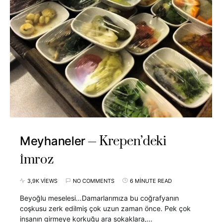
Krepen’deki
Meyhaneler
İmroz
3,9K VIEWS
NO COMMENTS
6 MINUTE READ
Beyoğlu meselesi…Damarlarımıza bu coğrafyanın
coşkusu zerk edilmiş çok uzun zaman önce. Pek çok
insanın girmeye korkuğu ara sokaklara,…