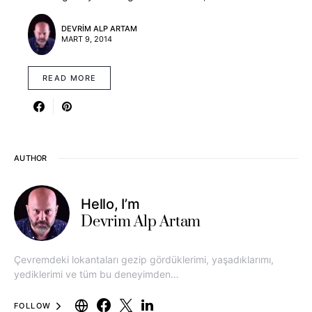
DEVRIM ALP ARTAM
MART 9, 2014
READ MORE
AUTHOR
Hello, I’m
Devrim Alp Artam
Çevremdeki lokantaları gezip gördüklerimi, yaşadıklarımı,
yediklerimi ve tüm bu deneyimden…
FOLLOW