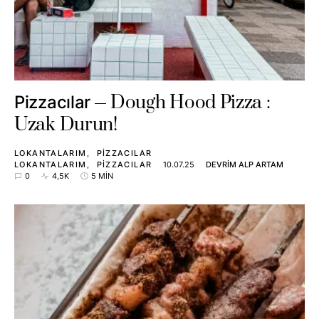
Dough Hood Pizza :
Pizzacılar
Uzak Durun!
LOKANTALARIM
PIZZACILAR
LOKANTALARIM
PIZZACILAR
10.07.25
DEVRIM ALP ARTAM
0
4,5K
5 MIN