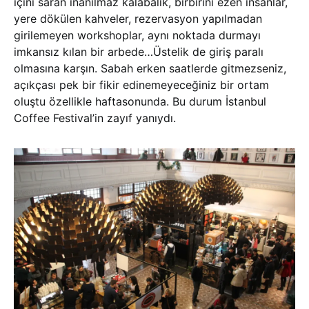
içini saran inanılmaz kalabalık, birbirini ezen insanlar,
yere dökülen kahveler, rezervasyon yapılmadan
girilemeyen workshoplar, aynı noktada durmayı
imkansız kılan bir arbede…Üstelik de giriş paralı
olmasına karşın. Sabah erken saatlerde gitmezseniz,
açıkçası pek bir fikir edinemeyeceğiniz bir ortam
oluştu özellikle haftasonunda. Bu durum İstanbul
Coffee Festival’in zayıf yanıydı.