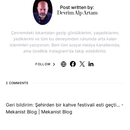
Post written by:
Devrim Alp Artam
Çevremdeki lokantaları gezip gördüklerimi, yaşadıklarımı,
yediklerimi ve tüm bu deneyimden ruhumda arta kalan
izlenimleri yazıyorum. Beni tüm sosyal medya kanallarında,
ama özellikle Instagram'da takip edebiliriniz.
FOLLOW
2 COMMENTS
Geri bildirim:
Şehirden bir kahve festivali esti geçti... -
Mekanist Blog | Mekanist Blog