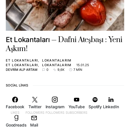
Dafni Ateşbaşı : Yeni
Et Lokantaları
Aşkım!
ET LOKANTALARI
LOKANTALARIM
ET LOKANTALARI
LOKANTALARIM
15.01.25
DEVRIM ALP ARTAM
0
9,6K
7 MIN
SOCIAL LINKS
Facebook
Twitter
Instagram
YouTube
Spotify
LinkedIn
LIKES
FOLLOWERS
FOLLOWERS
SUBSCRIBERS
Goodreads
Mail