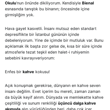
Okulu
‘nun önünde dikiliyorum. Kendisiyle
Bienal
esnasında tanıştık bu binanın; öncesinde içine
girmişliğim yok.
Hava gayet kasvetli. İnsanı mutsuz eden standart
depresiflikte bir İstanbul gününün içinde
debeleniyorum. Yine de içimde bir mutluluk var. Bunu
açıklamak ilk başta zor gelse de, kısa bir süre içinde
atmosferle tezat teşkil eden halet-i ruhiyemin
sebebini kavrayıveriyorum:
Enfes bir
kahve
kokusu!
Açık konuşmak gerekirse, dünyanın en kahve seven
insanı değilim. Evet içerim bu mereti, zaman zaman
da büyük keyif alırım. Dünyada ve memlekette kahve
çeşitliliği ve sunum renkliliği
üçüncü dalga kahve
akımıyla
alıp yürüdüğünden beri, daha çok içer