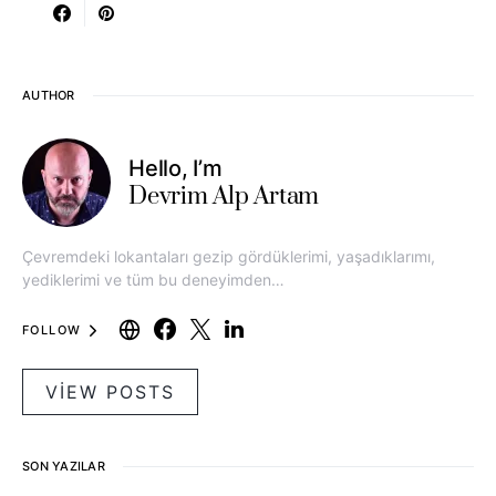
AUTHOR
Hello, I’m
Devrim Alp Artam
Çevremdeki lokantaları gezip gördüklerimi, yaşadıklarımı,
yediklerimi ve tüm bu deneyimden…
FOLLOW
VIEW POSTS
SON YAZILAR