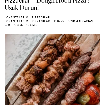
Dough Hood Pizza :
Pizzacılar
Uzak Durun!
LOKANTALARIM
PIZZACILAR
LOKANTALARIM
PIZZACILAR
10.07.25
DEVRIM ALP ARTAM
0
4,5K
5 MIN