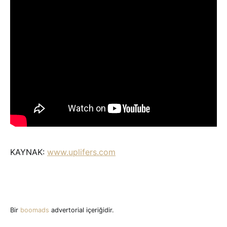
KAYNAK:
www.uplifers.com
Bir
boomads
advertorial içeriğidir.