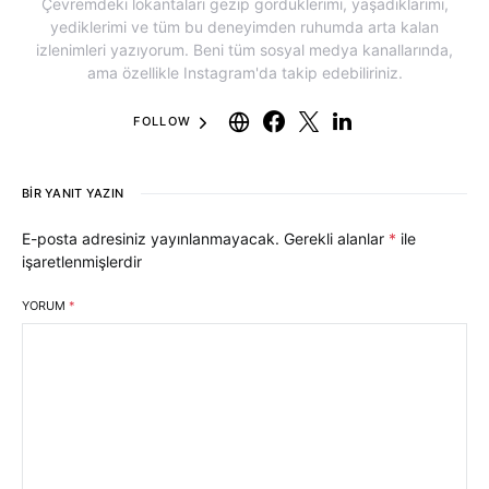
Çevremdeki lokantaları gezip gördüklerimi, yaşadıklarımı,
yediklerimi ve tüm bu deneyimden ruhumda arta kalan
izlenimleri yazıyorum. Beni tüm sosyal medya kanallarında,
ama özellikle Instagram'da takip edebiliriniz.
FOLLOW
BIR YANIT YAZIN
E-posta adresiniz yayınlanmayacak.
Gerekli alanlar
*
ile
işaretlenmişlerdir
YORUM
*