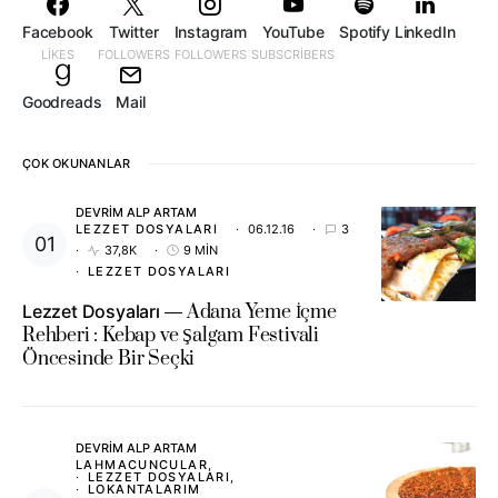
Facebook
Twitter
Instagram
YouTube
Spotify
LinkedIn
LIKES
FOLLOWERS
FOLLOWERS
SUBSCRIBERS
Goodreads
Mail
ÇOK OKUNANLAR
DEVRIM ALP ARTAM
LEZZET DOSYALARI
06.12.16
3
37,8K
9 MIN
LEZZET DOSYALARI
Lezzet Dosyaları
Adana Yeme İçme
Rehberi : Kebap ve Şalgam Festivali
Öncesinde Bir Seçki
DEVRIM ALP ARTAM
LAHMACUNCULAR
LEZZET DOSYALARI
LOKANTALARIM