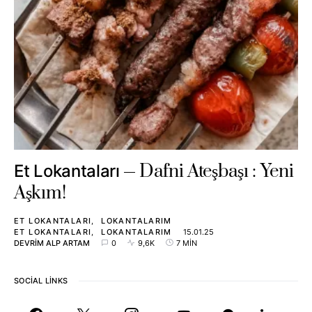
Dafni Ateşbaşı : Yeni
Et Lokantaları
Aşkım!
ET LOKANTALARI
LOKANTALARIM
ET LOKANTALARI
LOKANTALARIM
15.01.25
DEVRIM ALP ARTAM
0
9,6K
7 MIN
SOCIAL LINKS