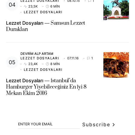
LEZZET DOSYALARI
08.10.15
1
23,5K
6 MIN
LEZZET DOSYALARI
Lezzet Dosyaları
Samsun Lezzet
Durakları
DEVRIM ALP ARTAM
LEZZET DOSYALARI
07.11.16
1
23,4K
8 MIN
LEZZET DOSYALARI
Lezzet Dosyaları
İstanbul’da
Hamburger Yiyebileceğiniz En İyi 8
Mekan Ekim 2016
Subscribe