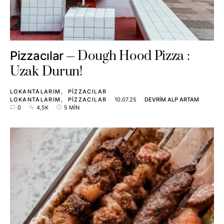
Dough Hood Pizza :
Pizzacılar
Uzak Durun!
LOKANTALARIM
PIZZACILAR
LOKANTALARIM
PIZZACILAR
10.07.25
DEVRIM ALP ARTAM
0
4,5K
5 MIN