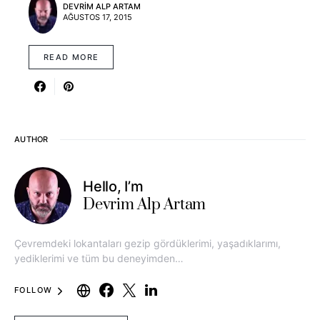
DEVRIM ALP ARTAM
AĞUSTOS 17, 2015
READ MORE
AUTHOR
Hello, I’m
Devrim Alp Artam
Çevremdeki lokantaları gezip gördüklerimi, yaşadıklarımı,
yediklerimi ve tüm bu deneyimden…
FOLLOW