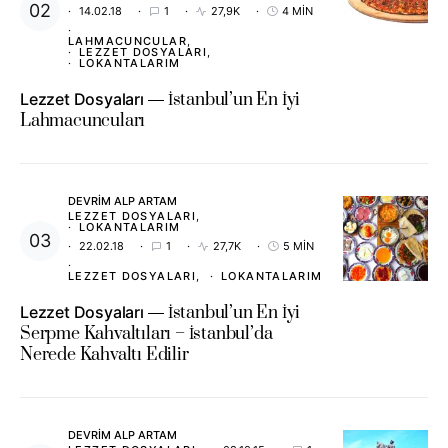
14.02.18
1
27,9K
4 MIN
LAHMACUNCULAR
LEZZET DOSYALARI
LOKANTALARIM
Lezzet Dosyaları
İstanbul’un En İyi
Lahmacuncuları
DEVRIM ALP ARTAM
LEZZET DOSYALARI
LOKANTALARIM
22.02.18
1
27,7K
5 MIN
LEZZET DOSYALARI
LOKANTALARIM
Lezzet Dosyaları
İstanbul’un En İyi
Serpme Kahvaltıları – İstanbul’da
Nerede Kahvaltı Edilir
DEVRIM ALP ARTAM