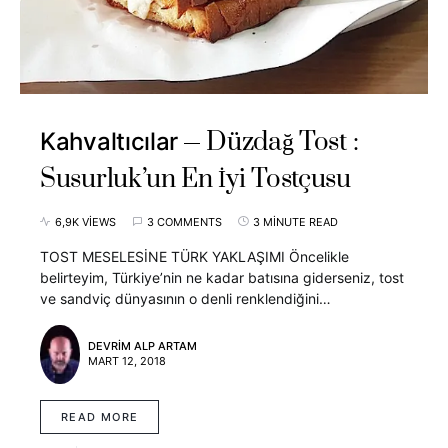
Düzdağ Tost :
Kahvaltıcılar
Susurluk’un En İyi Tostçusu
6,9K VIEWS
3 COMMENTS
3 MINUTE READ
TOST MESELESİNE TÜRK YAKLAŞIMI Öncelikle
belirteyim, Türkiye’nin ne kadar batısına giderseniz, tost
ve sandviç dünyasının o denli renklendiğini…
DEVRIM ALP ARTAM
MART 12, 2018
READ MORE