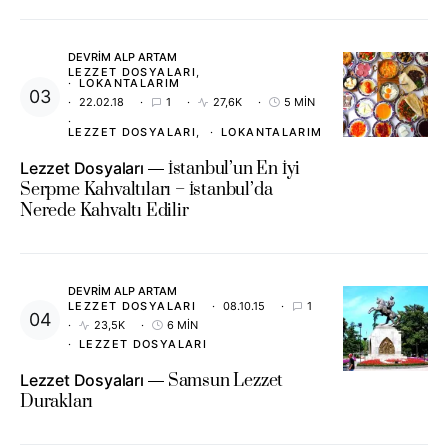
DEVRIM ALP ARTAM
LEZZET DOSYALARI
LOKANTALARIM
22.02.18
1
27,6K
5 MIN
LEZZET DOSYALARI
LOKANTALARIM
Lezzet Dosyaları
İstanbul’un En İyi
Serpme Kahvaltıları – İstanbul’da
Nerede Kahvaltı Edilir
DEVRIM ALP ARTAM
LEZZET DOSYALARI
08.10.15
1
23,5K
6 MIN
LEZZET DOSYALARI
Lezzet Dosyaları
Samsun Lezzet
Durakları