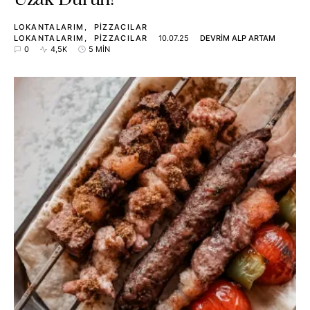
LOKANTALARIM
PIZZACILAR
LOKANTALARIM
PIZZACILAR
10.07.25
DEVRIM ALP ARTAM
0
4,5K
5 MIN