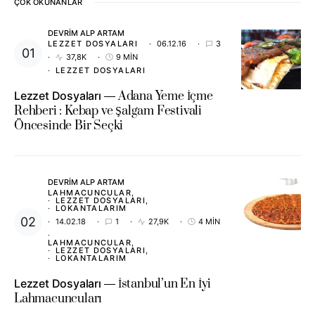
ÇOK OKUNANLAR
DEVRIM ALP ARTAM
LEZZET DOSYALARI
06.12.16
3
37,8K
9 MIN
LEZZET DOSYALARI
Lezzet Dosyaları
Adana Yeme İçme
Rehberi : Kebap ve Şalgam Festivali
Öncesinde Bir Seçki
DEVRIM ALP ARTAM
LAHMACUNCULAR
LEZZET DOSYALARI
LOKANTALARIM
14.02.18
1
27,9K
4 MIN
LAHMACUNCULAR
LEZZET DOSYALARI
LOKANTALARIM
Lezzet Dosyaları
İstanbul’un En İyi
Lahmacuncuları