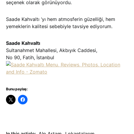
seçenek olarak görünüyordu.
Saade Kahvaltı ‘yı hem atmosferin güzelliği, hem
yemeklerin kalitesi sebebiyle tavsiye ediyorum.
Saade Kahvaltı
Sultanahmet Mahallesi, Akbıyık Caddesi,
No 90, Fatih, İstanbul
Bunu paylaş:
In this article:
Alp Artam
,
Lokantalarım
,