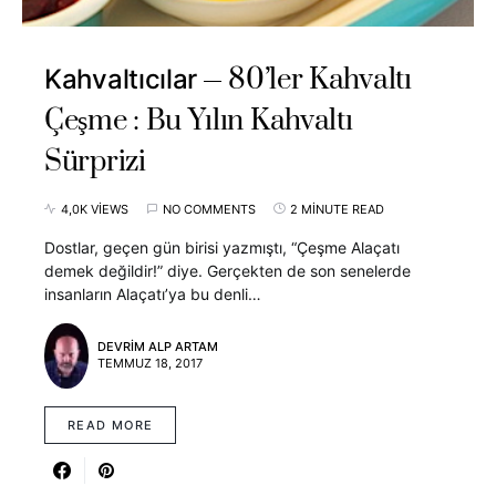
80’ler Kahvaltı
Kahvaltıcılar
Çeşme : Bu Yılın Kahvaltı
Sürprizi
4,0K VIEWS
NO COMMENTS
2 MINUTE READ
Dostlar, geçen gün birisi yazmıştı, “Çeşme Alaçatı
demek değildir!” diye. Gerçekten de son senelerde
insanların Alaçatı’ya bu denli…
DEVRIM ALP ARTAM
TEMMUZ 18, 2017
READ MORE