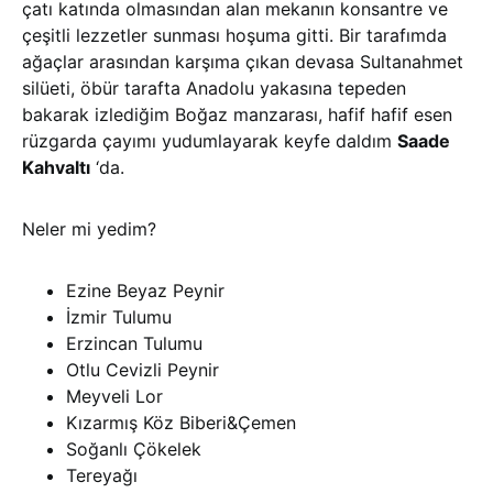
çatı katında olmasından alan mekanın konsantre ve
çeşitli lezzetler sunması hoşuma gitti. Bir tarafımda
ağaçlar arasından karşıma çıkan devasa Sultanahmet
silüeti, öbür tarafta Anadolu yakasına tepeden
bakarak izlediğim Boğaz manzarası, hafif hafif esen
rüzgarda çayımı yudumlayarak keyfe daldım
Saade
Kahvaltı
‘da.
Neler mi yedim?
Ezine Beyaz Peynir
İzmir Tulumu
Erzincan Tulumu
Otlu Cevizli Peynir
Meyveli Lor
Kızarmış Köz Biberi&Çemen
Soğanlı Çökelek
Tereyağı