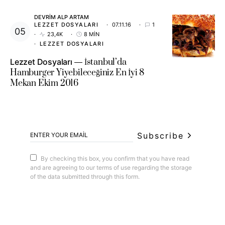
DEVRIM ALP ARTAM
LEZZET DOSYALARI
07.11.16
1
23,4K
8 MIN
LEZZET DOSYALARI
Lezzet Dosyaları
İstanbul’da
Hamburger Yiyebileceğiniz En İyi 8
Mekan Ekim 2016
Subscribe
By checking this box, you confirm that you have read
and are agreeing to our terms of use regarding the storage
of the data submitted through this form.