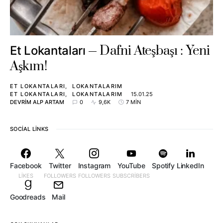
Dafni Ateşbaşı : Yeni
Et Lokantaları
Aşkım!
ET LOKANTALARI
LOKANTALARIM
ET LOKANTALARI
LOKANTALARIM
15.01.25
DEVRIM ALP ARTAM
0
9,6K
7 MIN
SOCIAL LINKS
Facebook
Twitter
Instagram
YouTube
Spotify
LinkedIn
LIKES
FOLLOWERS
FOLLOWERS
SUBSCRIBERS
Goodreads
Mail