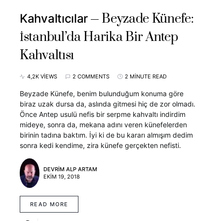
Beyzade Künefe:
Kahvaltıcılar
İstanbul’da Harika Bir Antep
Kahvaltısı
4,2K VIEWS
2 COMMENTS
2 MINUTE READ
Beyzade Künefe, benim bulunduğum konuma göre
biraz uzak dursa da, aslında gitmesi hiç de zor olmadı.
Önce Antep usulü nefis bir serpme kahvaltı indirdim
mideye, sonra da, mekana adını veren künefelerden
birinin tadına baktım. İyi ki de bu kararı almışım dedim
sonra kedi kendime, zira künefe gerçekten nefisti.
DEVRIM ALP ARTAM
EKIM 19, 2018
READ MORE