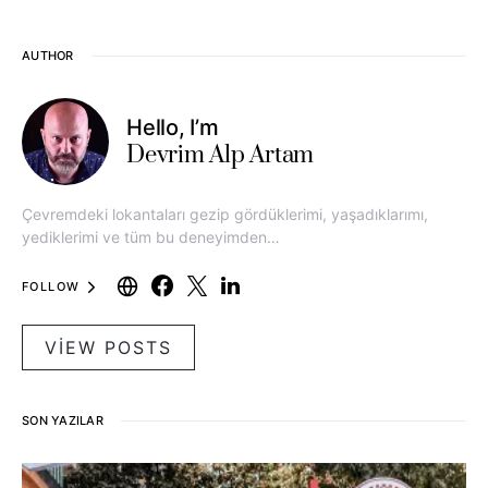
AUTHOR
Hello, I’m
Devrim Alp Artam
Çevremdeki lokantaları gezip gördüklerimi, yaşadıklarımı,
yediklerimi ve tüm bu deneyimden…
FOLLOW
VIEW POSTS
SON YAZILAR