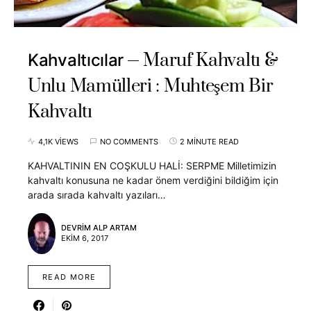
Maruf Kahvaltı &
Kahvaltıcılar
Unlu Mamülleri : Muhteşem Bir
Kahvaltı
4,1K VIEWS
NO COMMENTS
2 MINUTE READ
KAHVALTININ EN COŞKULU HALİ: SERPME Milletimizin
kahvaltı konusuna ne kadar önem verdiğini bildiğim için
arada sırada kahvaltı yazıları…
DEVRIM ALP ARTAM
EKIM 6, 2017
READ MORE