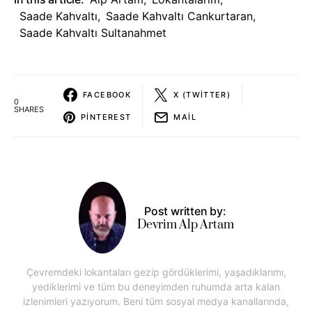
Saade Kahvaltı
,
Saade Kahvaltı Cankurtaran
,
Saade Kahvaltı Sultanahmet
FACEBOOK
X (TWITTER)
0
SHARES
PINTEREST
MAIL
Post written by:
Devrim Alp Artam
Çevremdeki lokantaları gezip gördüklerimi, yaşadıklarımı,
yediklerimi ve tüm bu deneyimden ruhumda arta kalan
izlenimleri yazıyorum. Beni tüm sosyal medya kanallarında,