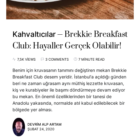
Brekkie Breakfast
Kahvaltıcılar
Club: Hayaller Gerçek Olabilir!
7,5K VIEWS
3 COMMENTS
7 MINUTE READ
Benim için kruvasanın tanımını değiştiren mekan Brekkie
Breakfast Club desem yeridir. İstanbul'a açıldığı günden
beri ne zaman uğrasam aynı müthiş lezzette kruvasan,
kiş ve kurabiyeler ile başımı döndürmeye devam ediyor
bu mekan. En önemli özelliklerinden bir tanesi de
Anadolu yakasında, normalde atıl kabul edilebilecek bir
bölgede yer alması.
DEVRIM ALP ARTAM
ŞUBAT 24, 2020