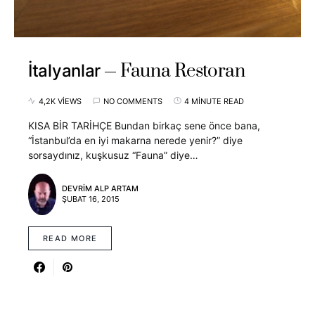
Fauna Restoran
İtalyanlar
4,2K VIEWS
NO COMMENTS
4 MINUTE READ
KISA BİR TARİHÇE Bundan birkaç sene önce bana,
“İstanbul’da en iyi makarna nerede yenir?” diye
sorsaydınız, kuşkusuz “Fauna” diye…
DEVRIM ALP ARTAM
ŞUBAT 16, 2015
READ MORE