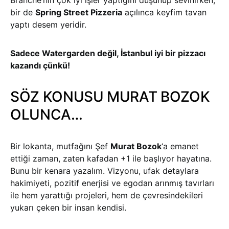
Branche’nin çok iyi işler yaptığını düşünüp sevinirken,
bir de
Spring Street Pizzeria
açılınca keyfim tavan
yaptı desem yeridir.
Sadece Watergarden değil, İstanbul iyi bir pizzacı
kazandı çünkü!
SÖZ KONUSU MURAT BOZOK
OLUNCA…
Bir lokanta, mutfağını Şef
Murat Bozok
‘a emanet
ettiği zaman, zaten kafadan +1 ile başlıyor hayatına.
Bunu bir kenara yazalım. Vizyonu, ufak detaylara
hakimiyeti, pozitif enerjisi ve egodan arınmış tavırları
ile hem yarattığı projeleri, hem de çevresindekileri
yukarı çeken bir insan kendisi.