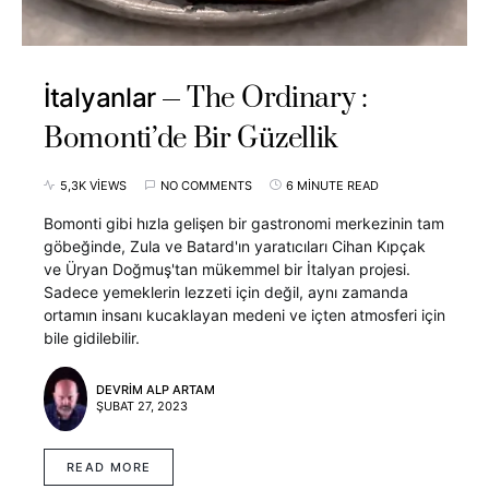
The Ordinary :
İtalyanlar
Bomonti’de Bir Güzellik
5,3K VIEWS
NO COMMENTS
6 MINUTE READ
Bomonti gibi hızla gelişen bir gastronomi merkezinin tam
göbeğinde, Zula ve Batard'ın yaratıcıları Cihan Kıpçak
ve Üryan Doğmuş'tan mükemmel bir İtalyan projesi.
Sadece yemeklerin lezzeti için değil, aynı zamanda
ortamın insanı kucaklayan medeni ve içten atmosferi için
bile gidilebilir.
DEVRIM ALP ARTAM
ŞUBAT 27, 2023
READ MORE