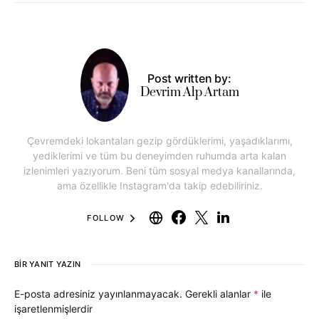
Post written by:
Devrim Alp Artam
Çevremdeki lokantaları gezip gördüklerimi, yaşadıklarımı,
yediklerimi ve tüm bu deneyimden ruhumda arta kalan
izlenimleri yazıyorum. Beni tüm sosyal medya kanallarında,
ama özellikle Instagram'da takip edebiliriniz.
FOLLOW
BIR YANIT YAZIN
E-posta adresiniz yayınlanmayacak.
Gerekli alanlar
*
ile
işaretlenmişlerdir