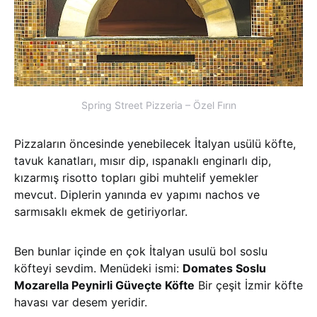
Spring Street Pizzeria – Özel Fırın
Pizzaların öncesinde yenebilecek İtalyan usülü köfte,
tavuk kanatları, mısır dip, ıspanaklı enginarlı dip,
kızarmış risotto topları gibi muhtelif yemekler
mevcut. Diplerin yanında ev yapımı nachos ve
sarmısaklı ekmek de getiriyorlar.
Ben bunlar içinde en çok İtalyan usulü bol soslu
köfteyi sevdim. Menüdeki ismi:
Domates Soslu
Mozarella Peynirli Güveçte Köfte
Bir çeşit İzmir köfte
havası var desem yeridir.