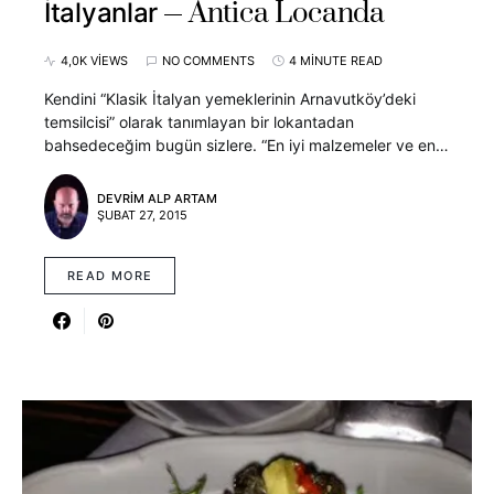
Antica Locanda
İtalyanlar
4,0K VIEWS
NO COMMENTS
4 MINUTE READ
Kendini “Klasik İtalyan yemeklerinin Arnavutköy’deki
temsilcisi” olarak tanımlayan bir lokantadan
bahsedeceğim bugün sizlere. “En iyi malzemeler ve en…
DEVRIM ALP ARTAM
ŞUBAT 27, 2015
READ MORE