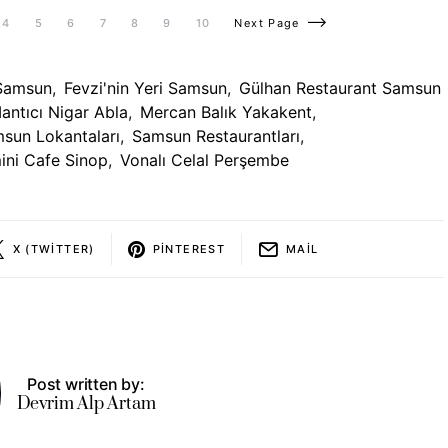
4
5
6
7
8
9
10
Next Page
 Samsun
,
Fevzi'nin Yeri Samsun
,
Gülhan Restaurant Samsun
antıcı Nigar Abla
,
Mercan Balık Yakakent
,
sun Lokantaları
,
Samsun Restaurantları
,
ini Cafe Sinop
,
Vonalı Celal Perşembe
X (TWITTER)
PINTEREST
MAIL
Post written by:
Devrim Alp Artam