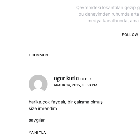
Çevremdeki lokantaları gezip gö
bu deneyimden ruhumda arta ka
medya kanallarında, ama öz
FOLLOW
1 COMMENT
ugur kutlu
DEDI KI:
ARALIK 14, 2015, 10:58 PM
harika,çok faydalı, bir çalışma olmuş
size imrendim
saygılar
YANITLA