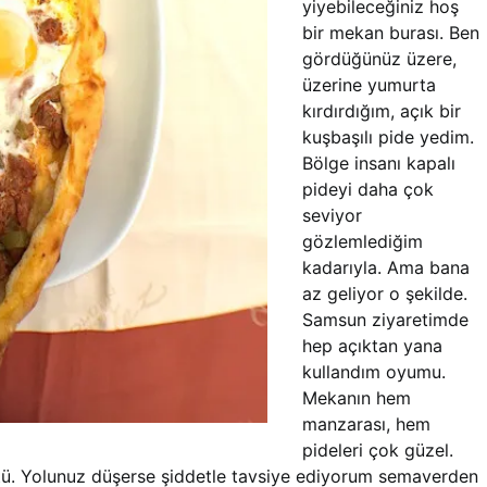
yiyebileceğiniz hoş
bir mekan burası. Ben
gördüğünüz üzere,
üzerine yumurta
kırdırdığım, açık bir
kuşbaşılı pide yedim.
Bölge insanı kapalı
pideyi daha çok
seviyor
gözlemlediğim
kadarıyla. Ama bana
az geliyor o şekilde.
Samsun ziyaretimde
hep açıktan yana
kullandım oyumu.
Mekanın hem
manzarası, hem
pideleri çok güzel.
ü. Yolunuz düşerse şiddetle tavsiye ediyorum semaverden