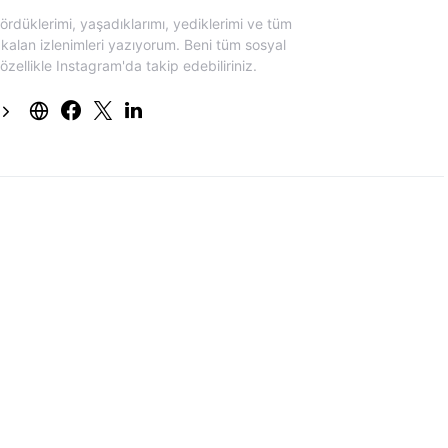
rdüklerimi, yaşadıklarımı, yediklerimi ve tüm
lan izlenimleri yazıyorum. Beni tüm sosyal
ellikle Instagram'da takip edebiliriniz.