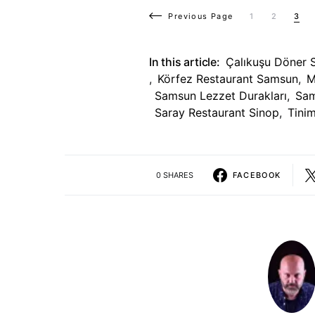
Previous Page
1
2
3
In this article:
Çalıkuşu Döner
,
Körfez Restaurant Samsun
,
M
Samsun Lezzet Durakları
,
Sam
Saray Restaurant Sinop
,
Tinim
0 SHARES
FACEBOOK