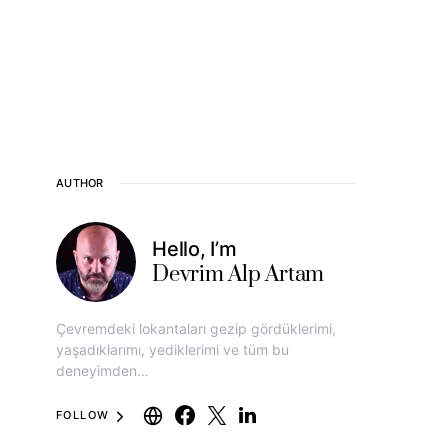
AUTHOR
Hello, I’m
Devrim Alp Artam
Çevremdeki lokantaları gezip gördüklerimi,
yaşadıklarımı, yediklerimi ve tüm bu
deneyimden…
FOLLOW