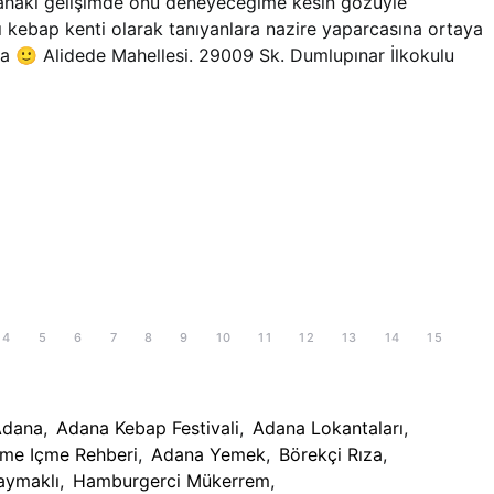
dahaki gelişimde onu deneyeceğime kesin gözüyle
kebap kenti olarak tanıyanlara nazire yaparcasına ortaya
ha 🙂 Alidede Mahellesi. 29009 Sk. Dumlupınar İlkokulu
4
5
6
7
8
9
10
11
12
13
14
15
Adana
,
Adana Kebap Festivali
,
Adana Lokantaları
,
me Içme Rehberi
,
Adana Yemek
,
Börekçi Rıza
,
aymaklı
,
Hamburgerci Mükerrem
,