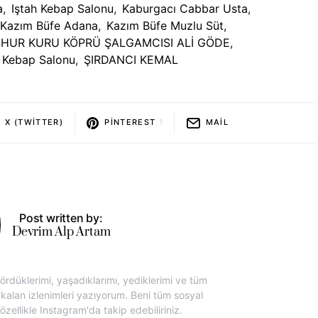
a
,
Iştah Kebap Salonu
,
Kaburgacı Cabbar Usta
,
Kazım Büfe Adana
,
Kazım Büfe Muzlu Süt
,
HUR KURU KÖPRÜ ŞALGAMCISI ALİ GÖDE
,
 Kebap Salonu
,
ŞIRDANCI KEMAL
X (TWITTER)
PINTEREST
1
MAIL
Post written by:
Devrim Alp Artam
rdüklerimi, yaşadıklarımı, yediklerimi ve tüm
lan izlenimleri yazıyorum. Beni tüm sosyal
ellikle Instagram'da takip edebiliriniz.