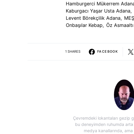
Hamburgerci Mükerrem Adan
Kaburgacı Yaşar Usta Adana
,
Levent Börekçilik Adana
,
MEŞ
Onbaşılar Kebap
,
Öz Asmaaltı
1 SHARES
FACEBOOK
Çevremdeki lokantaları gezip gö
bu deneyimden ruhumda arta ka
medya kanallarında, ama öz