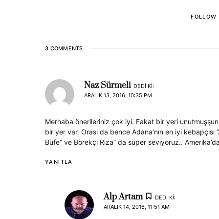
FOLLOW
3 COMMENTS
Naz Sürmeli
DEDI KI:
ARALIK 13, 2016, 10:35 PM
Merhaba önerileriniz çok iyi. Fakat bir yeri unutmuşş
bir yer var. Orası da bence Adana’nın en iyi kebapçısı
Büfe” ve Börekçi Rıza” da süper seviyoruz.. Amerika’d
YANITLA
Alp Artam
DEDI KI:
ARALIK 14, 2016, 11:51 AM