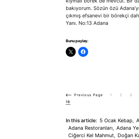
kıymalı börek de mevcut. Bir 
bakıyorum. Sözün özü Adana’yı 
çıkmış efsanevi bir börekçi da
Yanı. No:13 Adana
Bunu paylaş:
Previous Page
1
2
3
16
In this article:
5 Ocak Kebap
,
Adana Restoranları
,
Adana Ye
Ciğerci Kel Mahmut
,
Doğan K