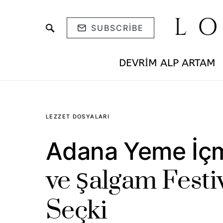
L
SUBSCRIBE
DEVRIM ALP ARTAM
LEZZET DOSYALARI
Adana Yeme İçm
ve Şalgam Festi
Seçki