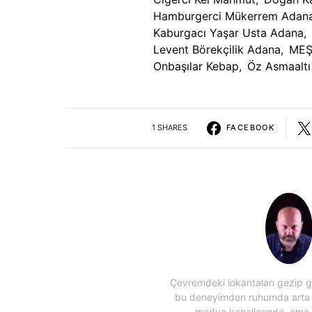
Hamburgerci Mükerrem Adan
Kaburgacı Yaşar Usta Adana
,
Levent Börekçilik Adana
,
MEŞ
Onbaşılar Kebap
,
Öz Asmaaltı
1 SHARES
FACEBOOK
Çevremdeki lokantaları gezip gö
bu deneyimden ruhumda arta ka
medya kanallarında, ama öz