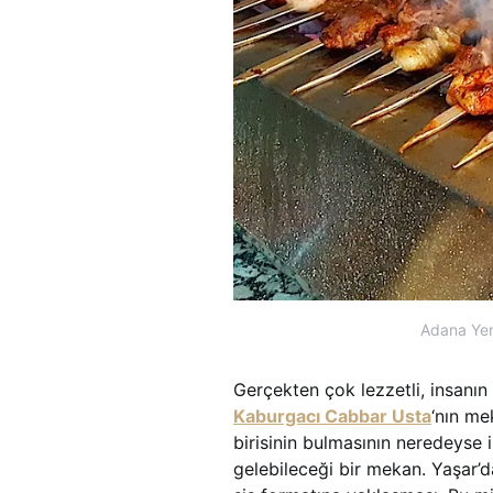
Adana Yem
Gerçekten çok lezzetli, insanı
Kaburgacı Cabbar Usta
‘nın me
birisinin bulmasının neredeyse 
gelebileceği bir mekan. Yaşar’d