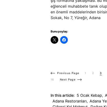
şiş formatına yaklaşması. Bu m
eğlenceli muhabbete tanık olu
en önemli maddelerinden birisi
Sokak, No 7, Yüreğir, Adana
Bunu paylaş:
Previous Page
1
2
3
16
Next Page
In this article:
5 Ocak Kebap
,
Adana Restoranları
,
Adana Ye
Ciğerci Kel Mahmut
,
Doğan K