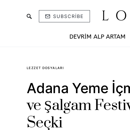
L
SUBSCRIBE
DEVRIM ALP ARTAM
LEZZET DOSYALARI
Adana Yeme İçm
ve Şalgam Festi
Seçki