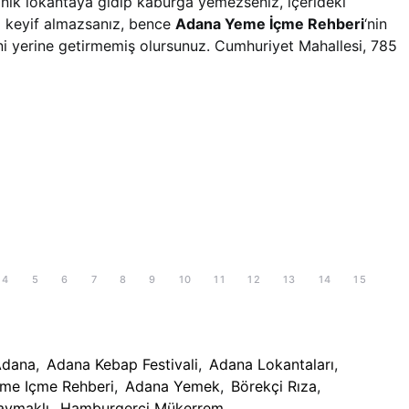
inik lokantaya gidip kaburga yemezseniz, içerideki
p keyif almazsanız, bence
Adana Yeme İçme Rehberi
‘nin
ni yerine getirmemiş olursunuz. Cumhuriyet Mahallesi, 785
4
5
6
7
8
9
10
11
12
13
14
15
Adana
,
Adana Kebap Festivali
,
Adana Lokantaları
,
me Içme Rehberi
,
Adana Yemek
,
Börekçi Rıza
,
aymaklı
,
Hamburgerci Mükerrem
,