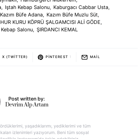
a
,
Iştah Kebap Salonu
,
Kaburgacı Cabbar Usta
,
Kazım Büfe Adana
,
Kazım Büfe Muzlu Süt
,
HUR KURU KÖPRÜ ŞALGAMCISI ALİ GÖDE
,
 Kebap Salonu
,
ŞIRDANCI KEMAL
X (TWITTER)
PINTEREST
1
MAIL
Post written by:
Devrim Alp Artam
rdüklerimi, yaşadıklarımı, yediklerimi ve tüm
lan izlenimleri yazıyorum. Beni tüm sosyal
ellikle Instagram'da takip edebiliriniz.