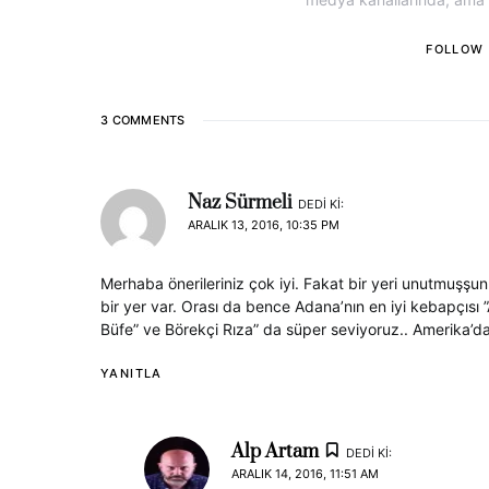
FOLLOW
3 COMMENTS
Naz Sürmeli
DEDI KI:
ARALIK 13, 2016, 10:35 PM
Merhaba önerileriniz çok iyi. Fakat bir yeri unutmuşş
bir yer var. Orası da bence Adana’nın en iyi kebapçısı
Büfe” ve Börekçi Rıza” da süper seviyoruz.. Amerika’d
YANITLA
Alp Artam
DEDI KI:
ARALIK 14, 2016, 11:51 AM