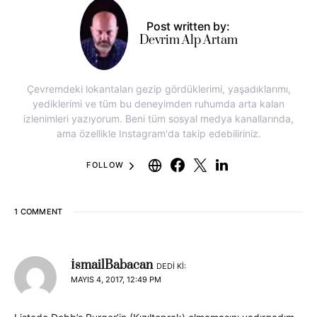
Post written by:
Devrim Alp Artam
Çevremdeki lokantaları gezip gördüklerimi, yaşadıklarımı,
yediklerimi ve tüm bu deneyimden ruhumda arta kalan
izlenimleri yazıyorum. Beni tüm sosyal medya kanallarında,
ama özellikle Instagram'da takip edebiliriniz.
FOLLOW
1 COMMENT
İsmailBabacan
DEDI KI:
MAYIS 4, 2017, 12:49 PM