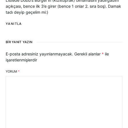
Listede Dobb’s Burger’in (Kızıltoprak) olmamasını yadırgadım
açıkçası, bence ilk 3’e girer (bence 1 onlar 2. sıra boş). Damak
tadı deyip geçelim mi:)
YANITLA
BIR YANIT YAZIN
E-posta adresiniz yayınlanmayacak.
Gerekli alanlar
*
ile
işaretlenmişlerdir
YORUM
*