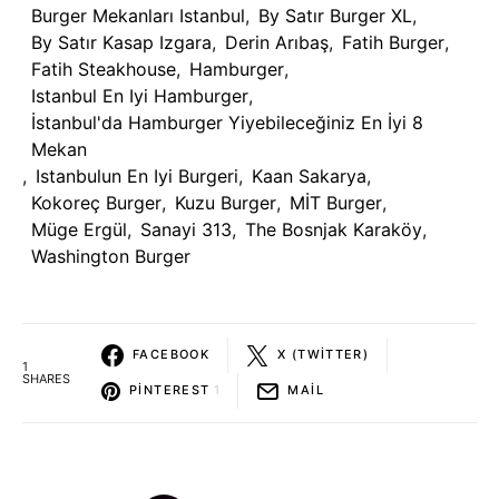
Burger Mekanları Istanbul
,
By Satır Burger XL
,
By Satır Kasap Izgara
,
Derin Arıbaş
,
Fatih Burger
,
Fatih Steakhouse
,
Hamburger
,
Istanbul En Iyi Hamburger
,
İstanbul'da Hamburger Yiyebileceğiniz En İyi 8
Mekan
,
Istanbulun En Iyi Burgeri
,
Kaan Sakarya
,
Kokoreç Burger
,
Kuzu Burger
,
MİT Burger
,
Müge Ergül
,
Sanayi 313
,
The Bosnjak Karaköy
,
Washington Burger
FACEBOOK
X (TWITTER)
1
SHARES
PINTEREST
1
MAIL