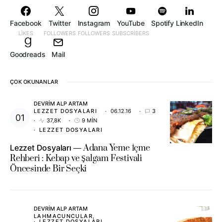
Facebook
Twitter
Instagram
YouTube
Spotify
LinkedIn
LIKES
FOLLOWERS
FOLLOWERS
SUBSCRIBERS
Goodreads
Mail
ÇOK OKUNANLAR
DEVRIM ALP ARTAM
LEZZET DOSYALARI
06.12.16
3
37,8K
9 MIN
LEZZET DOSYALARI
Lezzet Dosyaları
Adana Yeme İçme
Rehberi : Kebap ve Şalgam Festivali
Öncesinde Bir Seçki
DEVRIM ALP ARTAM
LAHMACUNCULAR
LEZZET DOSYALARI