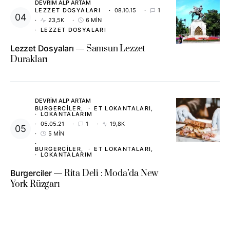
DEVRIM ALP ARTAM
LEZZET DOSYALARI
08.10.15
1
23,5K
6 MIN
LEZZET DOSYALARI
Lezzet Dosyaları
Samsun Lezzet
Durakları
DEVRIM ALP ARTAM
BURGERCILER
ET LOKANTALARI
LOKANTALARIM
05.05.21
1
19,8K
5 MIN
BURGERCILER
ET LOKANTALARI
LOKANTALARIM
Burgerciler
Rita Deli : Moda’da New
York Rüzgarı