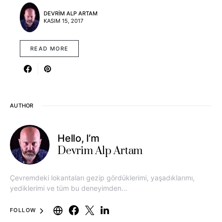
DEVRIM ALP ARTAM
KASIM 15, 2017
READ MORE
AUTHOR
Hello, I’m
Devrim Alp Artam
Çevremdeki lokantaları gezip gördüklerimi, yaşadıklarımı,
yediklerimi ve tüm bu deneyimden…
FOLLOW