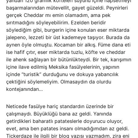
yandan 120 gramlık köfteleri suyunu içine hapsetmeyi
başarmalarından mütevellit, gayet güzeldi. Peynirleri
gerçek Cheddar mı emin olamadım, ama pek
sırıtmadığını söyleyebilirim. Ezelden beridir
söylediğim gibi, burgerin içine konulan eser miktarda
jalepeno, lezzeti bir üst kademeye taşıyor. Burada da
aynen öyle olmuştu. Kocaman bir alkış. Füme dana eti
ise hafif çıtır, eser miktarda tuzlu, köfte ve cheddar
ile ahenk sağlayan bir bütünlükteydi. Bir tek, karışımın
içine ilave edilmiş Meksika fasülyelerinin, yapının
içinde “turistik” durduğunu ve dokuya yabancılık
çektiğini söylemeliyim. Olmasaydın da olurdu
kontejanından…
Neticede fasülye hariç standardın üzerinde bir
çalışmaydı. Büyüklüğü bana az geldi. Yanında
getirdikleri baharatlı patateslerle doyurucu oluyor,
evet, ama ben patates insanı olmadığımdan az geldi.
Tickerdaze ile ilgili bir blog yazısı yazmadım, zira eni