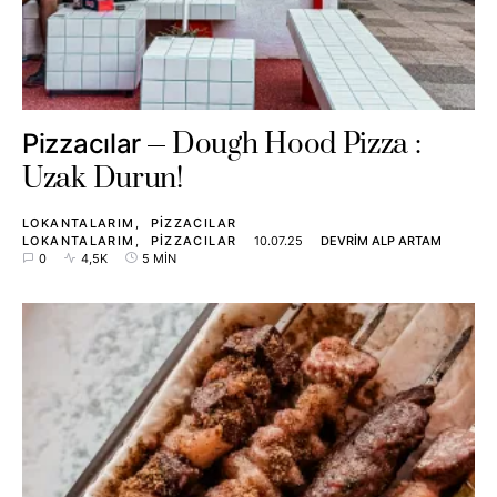
Dough Hood Pizza :
Pizzacılar
Uzak Durun!
LOKANTALARIM
PIZZACILAR
LOKANTALARIM
PIZZACILAR
10.07.25
DEVRIM ALP ARTAM
0
4,5K
5 MIN