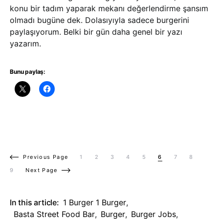
konu bir tadım yaparak mekanı değerlendirme şansım
olmadı bugüne dek. Dolasıyıyla sadece burgerini
paylaşıyorum. Belki bir gün daha genel bir yazı
yazarım.
Bunu paylaş:
Previous Page
1
2
3
4
5
6
7
8
9
Next Page
In this article:
1 Burger 1 Burger
,
Basta Street Food Bar
,
Burger
,
Burger Jobs
,