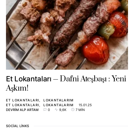
Dafni Ateşbaşı : Yeni
Et Lokantaları
Aşkım!
ET LOKANTALARI
LOKANTALARIM
ET LOKANTALARI
LOKANTALARIM
15.01.25
DEVRIM ALP ARTAM
0
9,6K
7 MIN
SOCIAL LINKS