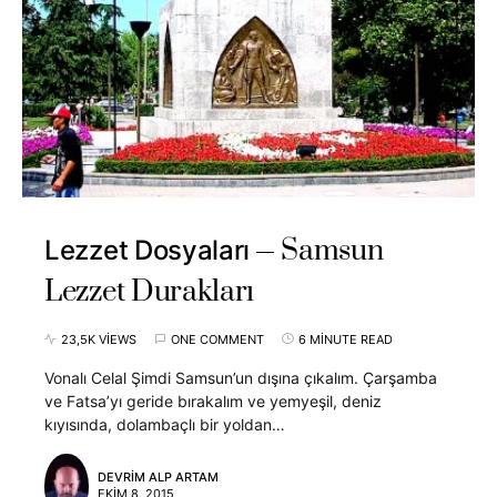
Samsun
Lezzet Dosyaları
Lezzet Durakları
23,5K VIEWS
ONE COMMENT
6 MINUTE READ
Vonalı Celal Şimdi Samsun’un dışına çıkalım. Çarşamba
ve Fatsa’yı geride bırakalım ve yemyeşil, deniz
kıyısında, dolambaçlı bir yoldan…
DEVRIM ALP ARTAM
EKIM 8, 2015