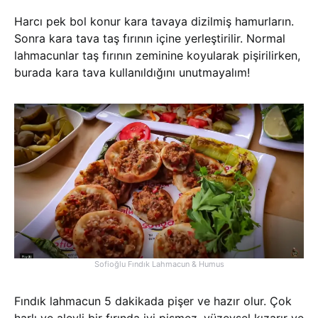
Harcı pek bol konur kara tavaya dizilmiş hamurların.
Sonra kara tava taş fırının içine yerleştirilir. Normal
lahmacunlar taş fırının zeminine koyularak pişirilirken,
burada kara tava kullanıldığını unutmayalım!
Sofioğlu Fındık Lahmacun & Humus
Fındık lahmacun 5 dakikada pişer ve hazır olur. Çok
harlı ve alevli bir fırında iyi pişmez, yüzeysel kızarır ve