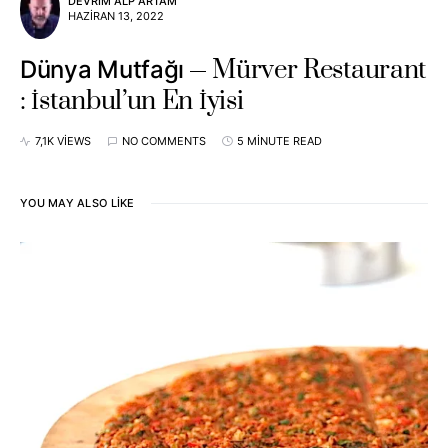
DEVRIM ALP ARTAM
HAZIRAN 13, 2022
Mürver Restaurant
Dünya Mutfağı
: İstanbul’un En İyisi
7,1K VIEWS
NO COMMENTS
5 MINUTE READ
YOU MAY ALSO LIKE