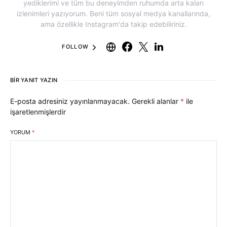
yediklerimi ve tüm bu deneyimden ruhumda arta kalan
izlenimleri yazıyorum. Beni tüm sosyal medya kanallarında,
ama özellikle Instagram'da takip edebiliriniz.
FOLLOW
BIR YANIT YAZIN
E-posta adresiniz yayınlanmayacak.
Gerekli alanlar
*
ile
işaretlenmişlerdir
YORUM
*